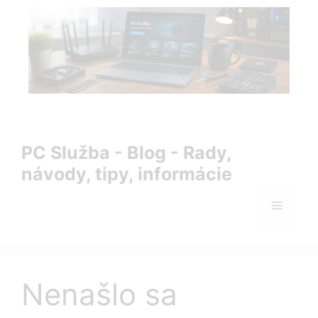
Preskočiť
na
obsah
PC Služba Blog – rady, návody, tipy a informácie zo sveta
IT
PC Služba - Blog - Rady,
návody, tipy, informácie
Menu
Nenašlo sa