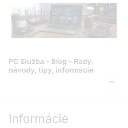
Preskočiť
na
obsah
PC Služba Blog – rady, návody, tipy a informácie zo sveta
IT
PC Služba - Blog - Rady,
návody, tipy, informácie
Menu
Informácie