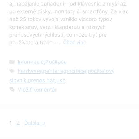
aj napájanie zariadení – od klávesníc a myší až
po externé disky, monitory či smartfóny. Za viac
než 25 rokov vývoja vzniklo viacero typov
konektorov, verzií štandardu a rôznych
prenosových rýchlostí, čo môže byť pre
používateľa trochu …
Čítať viac
Kategórie
Informácie
,
Počítače
Značky
hardware
,
periférie
,
počítače
,
počítačový
slovník
,
prenos dát
,
usb
Vložiť komentár
Stránka
Stránka
1
2
Ďalšia
→