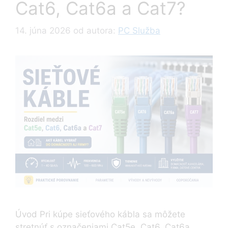
Cat6, Cat6a a Cat7?
14. júna 2026
od autora:
PC Služba
Úvod Pri kúpe sieťového kábla sa môžete
stretnúť s označeniami Cat5e, Cat6, Cat6a