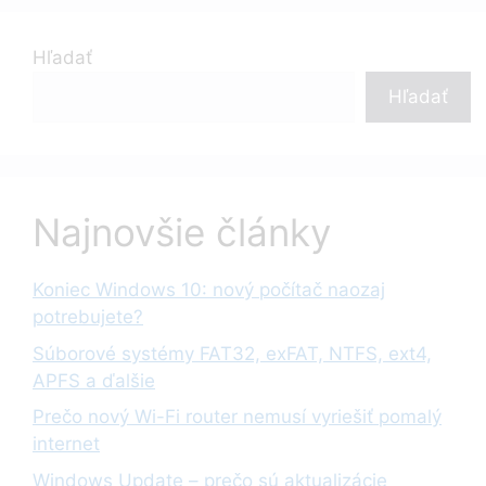
Hľadať
Hľadať
Najnovšie články
Koniec Windows 10: nový počítač naozaj
potrebujete?
Súborové systémy FAT32, exFAT, NTFS, ext4,
APFS a ďalšie
Prečo nový Wi-Fi router nemusí vyriešiť pomalý
internet
Windows Update – prečo sú aktualizácie