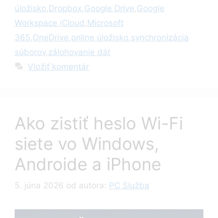
úložisko
,
Dropbox
,
Google Drive
,
Google
Workspace
,
iCloud
,
Microsoft
365
,
OneDrive
,
online úložisko
,
synchronizácia
súborov
,
zálohovanie dát
Vložiť komentár
Ako zistiť heslo Wi-Fi
siete vo Windows,
Androide a iPhone
5. júna 2026
od autora:
PC Služba