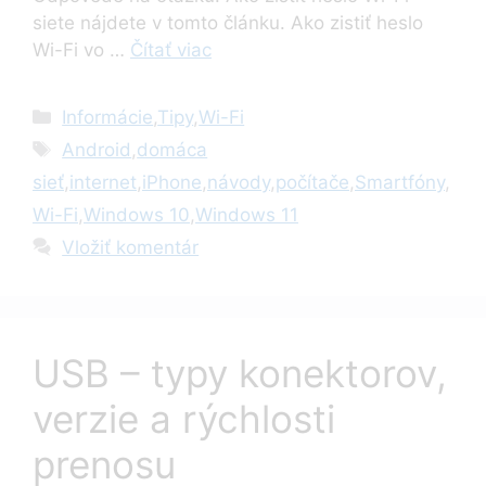
siete nájdete v tomto článku. Ako zistiť heslo
Wi-Fi vo …
Čítať viac
Kategórie
Informácie
,
Tipy
,
Wi-Fi
Značky
Android
,
domáca
sieť
,
internet
,
iPhone
,
návody
,
počítače
,
Smartfóny
,
Wi-Fi
,
Windows 10
,
Windows 11
Vložiť komentár
USB – typy konektorov,
verzie a rýchlosti
prenosu