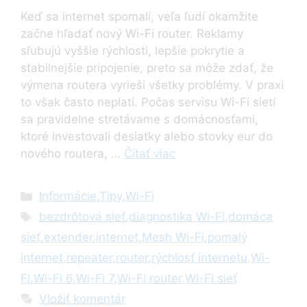
Keď sa internet spomalí, veľa ľudí okamžite
začne hľadať nový Wi-Fi router. Reklamy
sľubujú vyššie rýchlosti, lepšie pokrytie a
stabilnejšie pripojenie, preto sa môže zdať, že
výmena routera vyrieši všetky problémy. V praxi
to však často neplatí. Počas servisu Wi-Fi sietí
sa pravidelne stretávame s domácnosťami,
ktoré investovali desiatky alebo stovky eur do
nového routera, …
Čítať viac
Kategórie
Informácie
,
Tipy
,
Wi-Fi
Značky
bezdrôtová sieť
,
diagnostika Wi-Fi
,
domáca
sieť
,
extender
,
internet
,
Mesh Wi-Fi
,
pomalý
internet
,
repeater
,
router
,
rýchlosť internetu
,
Wi-
Fi
,
Wi-Fi 6
,
Wi-Fi 7
,
Wi-Fi router
,
Wi-Fi sieť
Vložiť komentár