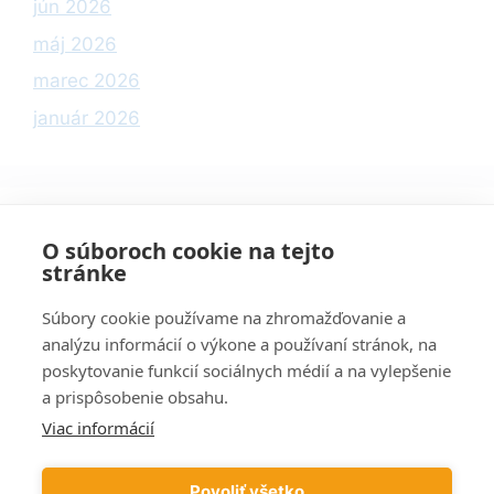
jún 2026
máj 2026
marec 2026
január 2026
Kategórie
O súboroch cookie na tejto
stránke
Informácie
Súbory cookie používame na zhromažďovanie a
Počítače
analýzu informácií o výkone a používaní stránok, na
poskytovanie funkcií sociálnych médií a na vylepšenie
Podvody
a prispôsobenie obsahu.
Tipy
Viac informácií
Wi-Fi
Windows
Povoliť všetko