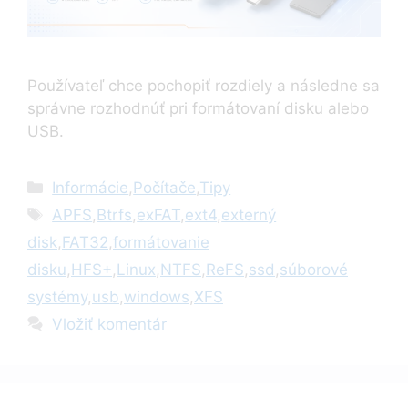
Používateľ chce pochopiť rozdiely a následne sa
správne rozhodnúť pri formátovaní disku alebo
USB.
Kategórie
Informácie
,
Počítače
,
Tipy
Značky
APFS
,
Btrfs
,
exFAT
,
ext4
,
externý
disk
,
FAT32
,
formátovanie
disku
,
HFS+
,
Linux
,
NTFS
,
ReFS
,
ssd
,
súborové
systémy
,
usb
,
windows
,
XFS
Vložiť komentár