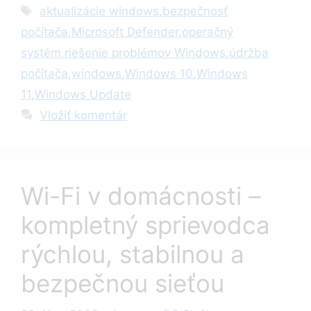
Značky
aktualizácie windows
,
bezpečnosť
počítača
,
Microsoft Defender
,
operačný
systém
,
riešenie problémov Windows
,
údržba
počítača
,
windows
,
Windows 10
,
Windows
11
,
Windows Update
Vložiť komentár
Wi-Fi v domácnosti –
kompletný sprievodca
rýchlou, stabilnou a
bezpečnou sieťou