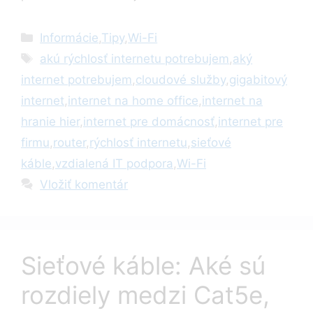
Kategórie
Informácie
,
Tipy
,
Wi-Fi
Značky
akú rýchlosť internetu potrebujem
,
aký
internet potrebujem
,
cloudové služby
,
gigabitový
internet
,
internet na home office
,
internet na
hranie hier
,
internet pre domácnosť
,
internet pre
firmu
,
router
,
rýchlosť internetu
,
sieťové
káble
,
vzdialená IT podpora
,
Wi-Fi
Vložiť komentár
Sieťové káble: Aké sú
rozdiely medzi Cat5e,