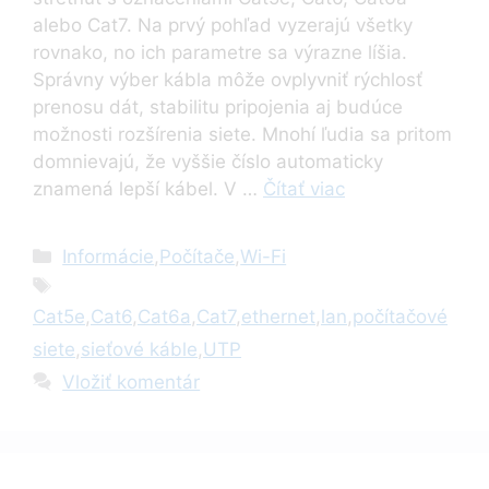
alebo Cat7. Na prvý pohľad vyzerajú všetky
rovnako, no ich parametre sa výrazne líšia.
Správny výber kábla môže ovplyvniť rýchlosť
prenosu dát, stabilitu pripojenia aj budúce
možnosti rozšírenia siete. Mnohí ľudia sa pritom
domnievajú, že vyššie číslo automaticky
znamená lepší kábel. V …
Čítať viac
Kategórie
Informácie
,
Počítače
,
Wi-Fi
Značky
Cat5e
,
Cat6
,
Cat6a
,
Cat7
,
ethernet
,
lan
,
počítačové
siete
,
sieťové káble
,
UTP
Vložiť komentár