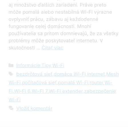
aj množstvo ďalších zariadení. Práve preto
môže pomalá alebo nestabilná Wi-Fi výrazne
ovplyvniť prácu, zábavu aj každodenné
fungovanie celej domácnosti. Mnohí
používatelia sa pritom domnievajú, že za všetky
problémy môže poskytovateľ internetu. V
skutočnosti …
Čítať viac
Kategórie
Informácie
,
Tipy
,
Wi-Fi
Značky
bezdrôtová sieť
,
domáca Wi-Fi
,
internet
,
Mesh
Wi-Fi
,
počítačová sieť
,
pomalá Wi-Fi
,
router
,
Wi-
Fi
,
Wi-Fi 6
,
Wi-Fi 7
,
Wi-Fi extender
,
zabezpečenie
Wi-Fi
Vložiť komentár