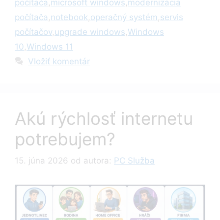
počítača
,
microsoft windows
,
modernizácia
počítača
,
notebook
,
operačný systém
,
servis
počítačov
,
upgrade windows
,
Windows
10
,
Windows 11
Vložiť komentár
Akú rýchlosť internetu
potrebujem?
15. júna 2026
od autora:
PC Služba