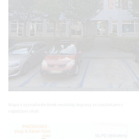
Mapa s vyznačením liniek mestskej dopravy so zastávkami v
najbližšom okolí: