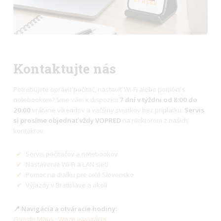
Kontaktujte nás
Potrebujete opraviť počítač, nastaviť Wi-Fi alebo pomôcť s
notebookom? Sme vám k dispozícii
7 dní v týždni od 8:00 do
20:00
vrátane víkendov a väčšiny sviatkov bez príplatku.
Servis
si prosíme objednať vždy VOPRED
na niektorom z našich
kontaktov.
✔
Servis počítačov a notebookov
✔
Nastavenie Wi-Fi a LAN sietí
✔
Pomoc na diaľku pre celé Slovensko
✔
Výjazdy v Bratislave a okolí
📍 Navigácia a otváracie hodiny:
Google Maps
·
Waze navigácia