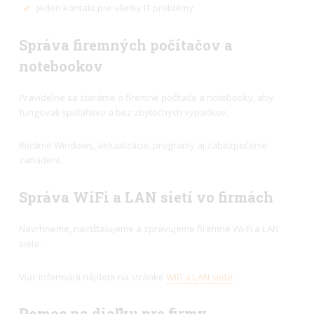
✔
Jeden kontakt pre všetky IT problémy
Správa firemných počítačov a
notebookov
Pravidelne sa staráme o firemné počítače a notebooky, aby
fungovali spoľahlivo a bez zbytočných výpadkov.
Riešime Windows, aktualizácie, programy aj zabezpečenie
zariadení.
Správa WiFi a LAN sietí vo firmách
Navrhneme, nainštalujeme a spravujeme firemné Wi-Fi a LAN
siete.
Viac informácií nájdete na stránke
WiFi a LAN siete
.
Pomoc na diaľku pre firmy