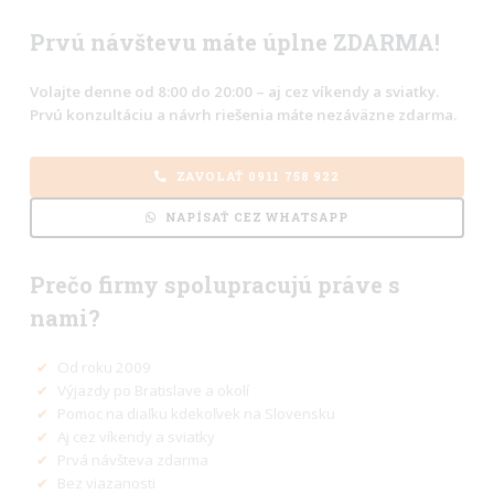
Prvú návštevu máte úplne ZDARMA!
Volajte denne od 8:00 do 20:00 – aj cez víkendy a sviatky.
Prvú konzultáciu a návrh riešenia máte nezáväzne zdarma.
ZAVOLAŤ 0911 758 922
NAPÍSAŤ CEZ WHATSAPP
Prečo firmy spolupracujú práve s
nami?
✔
Od roku 2009
✔
Výjazdy po Bratislave a okolí
✔
Pomoc na diaľku kdekoľvek na Slovensku
✔
Aj cez víkendy a sviatky
✔
Prvá návšteva zdarma
✔
Bez viazanosti