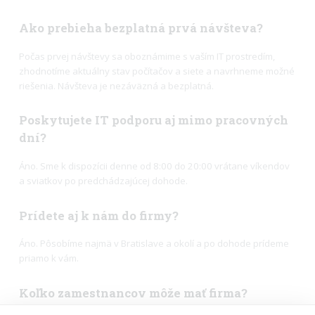
Ako prebieha bezplatná prvá návšteva?
Počas prvej návštevy sa oboznámime s vaším IT prostredím,
zhodnotíme aktuálny stav počítačov a siete a navrhneme možné
riešenia. Návšteva je nezáväzná a bezplatná.
Poskytujete IT podporu aj mimo pracovných
dní?
Áno. Sme k dispozícii denne od 8:00 do 20:00 vrátane víkendov
a sviatkov po predchádzajúcej dohode.
Prídete aj k nám do firmy?
Áno. Pôsobíme najmä v Bratislave a okolí a po dohode prídeme
priamo k vám.
Koľko zamestnancov môže mať firma?