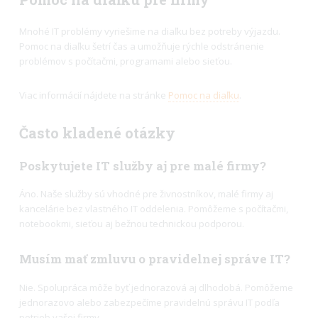
Mnohé IT problémy vyriešime na diaľku bez potreby výjazdu.
Pomoc na diaľku šetrí čas a umožňuje rýchle odstránenie
problémov s počítačmi, programami alebo sieťou.
Viac informácií nájdete na stránke
Pomoc na diaľku
.
Často kladené otázky
Poskytujete IT služby aj pre malé firmy?
Áno. Naše služby sú vhodné pre živnostníkov, malé firmy aj
kancelárie bez vlastného IT oddelenia. Pomôžeme s počítačmi,
notebookmi, sieťou aj bežnou technickou podporou.
Musím mať zmluvu o pravidelnej správe IT?
Nie. Spolupráca môže byť jednorazová aj dlhodobá. Pomôžeme
jednorazovo alebo zabezpečíme pravidelnú správu IT podľa
potrieb vašej firmy.