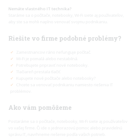
Nemáte vlastného IT technika?
Staráme sa o počítače, notebooky, Wi-Fi siete aj používateľov,
aby ste sa mohli naplno venovať svojmu podnikaniu.
Riešite vo firme podobné problémy?
✔
Zamestnancovi ráno nefunguje počítač.
✔
Wi-Fi je pomalá alebo nestabilná.
✔
Potrebujete pripraviť nové notebooky.
✔
Tlačiareň prestala tlačiť.
✔
Kupujete nové počítače alebo notebooky?
✔
Chcete sa venovať podnikaniu namiesto riešenia IT
problémov.
Ako vám pomôžeme
Postaráme sa o počítače, notebooky, Wi-Fi siete aj používateľov
vo vašej firme. Či ide o jednorazovú pomoc alebo pravidelnú
správu IT, navrhneme riešenie podľa vašich potrieb.