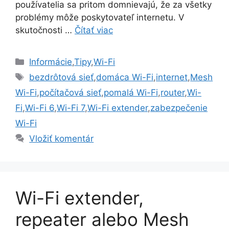
používatelia sa pritom domnievajú, že za všetky
problémy môže poskytovateľ internetu. V
skutočnosti …
Čítať viac
Kategórie
Informácie
,
Tipy
,
Wi-Fi
Značky
bezdrôtová sieť
,
domáca Wi-Fi
,
internet
,
Mesh
Wi-Fi
,
počítačová sieť
,
pomalá Wi-Fi
,
router
,
Wi-
Fi
,
Wi-Fi 6
,
Wi-Fi 7
,
Wi-Fi extender
,
zabezpečenie
Wi-Fi
Vložiť komentár
Wi-Fi extender,
repeater alebo Mesh