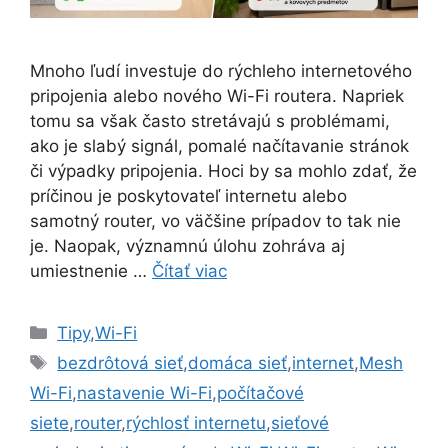
Mnoho ľudí investuje do rýchleho internetového
pripojenia alebo nového Wi-Fi routera. Napriek
tomu sa však často stretávajú s problémami,
ako je slabý signál, pomalé načítavanie stránok
či výpadky pripojenia. Hoci by sa mohlo zdať, že
príčinou je poskytovateľ internetu alebo
samotný router, vo väčšine prípadov to tak nie
je. Naopak, významnú úlohu zohráva aj
umiestnenie …
Čítať viac
Kategórie
Tipy
,
Wi-Fi
Značky
bezdrôtová sieť
,
domáca sieť
,
internet
,
Mesh
Wi-Fi
,
nastavenie Wi-Fi
,
počítačové
siete
,
router
,
rýchlosť internetu
,
sieťové