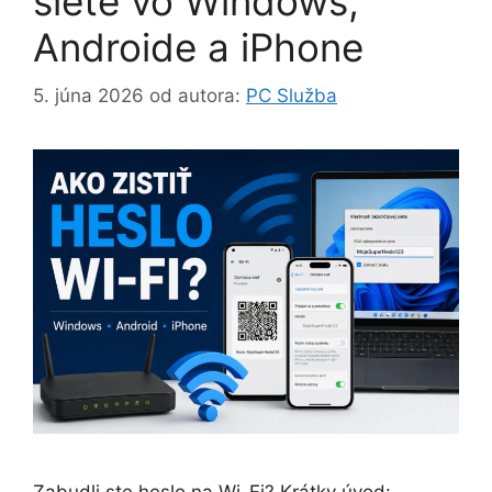
siete vo Windows,
Androide a iPhone
5. júna 2026
od autora:
PC Služba
Zabudli ste heslo na Wi-Fi? Krátky úvod: