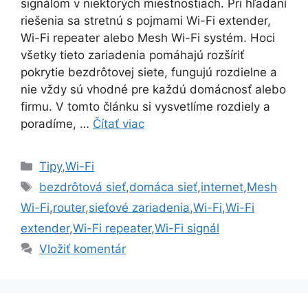
signálom v niektorých miestnostiach. Pri hľadaní
riešenia sa stretnú s pojmami Wi-Fi extender,
Wi-Fi repeater alebo Mesh Wi-Fi systém. Hoci
všetky tieto zariadenia pomáhajú rozšíriť
pokrytie bezdrôtovej siete, fungujú rozdielne a
nie vždy sú vhodné pre každú domácnosť alebo
firmu. V tomto článku si vysvetlíme rozdiely a
poradíme, …
Čítať viac
Kategórie
Tipy
,
Wi-Fi
Značky
bezdrôtová sieť
,
domáca sieť
,
internet
,
Mesh
Wi-Fi
,
router
,
sieťové zariadenia
,
Wi-Fi
,
Wi-Fi
extender
,
Wi-Fi repeater
,
Wi-Fi signál
Vložiť komentár