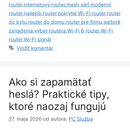
router
,
internetový router
,
mesh sieť
,
moderný
router
,
najlepší router
,
pokrytie Wi-Fi
,
router
,
router
do bytu
,
router do domu
,
router pre firmu
,
sieťové
zariadenia
,
výber routera
,
Wi-Fi 6 router
,
Wi-Fi
router
,
Wi-Fi signál
Vložiť komentár
Ako si zapamätať
heslá? Praktické tipy,
ktoré naozaj fungujú
27. mája 2026
od autora:
PC Služba