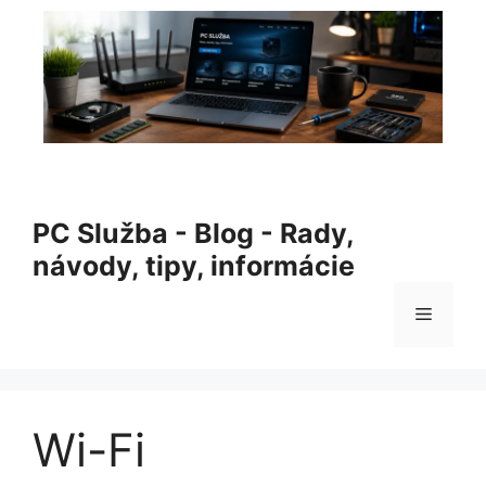
Preskočiť
na
obsah
PC Služba Blog – rady, návody, tipy a informácie zo sveta
IT
PC Služba - Blog - Rady,
návody, tipy, informácie
Menu
Wi-Fi