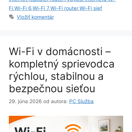
Fi
,
Wi-Fi 6
,
Wi-Fi 7
,
Wi-Fi router
,
Wi-Fi sieť
Vložiť komentár
Wi-Fi v domácnosti –
kompletný sprievodca
rýchlou, stabilnou a
bezpečnou sieťou
29. júna 2026
od autora:
PC Služba