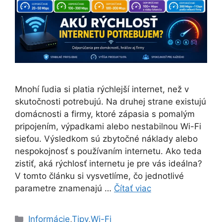
Mnohí ľudia si platia rýchlejší internet, než v
skutočnosti potrebujú. Na druhej strane existujú
domácnosti a firmy, ktoré zápasia s pomalým
pripojením, výpadkami alebo nestabilnou Wi-Fi
sieťou. Výsledkom sú zbytočné náklady alebo
nespokojnosť s používaním internetu. Ako teda
zistiť, aká rýchlosť internetu je pre vás ideálna?
V tomto článku si vysvetlíme, čo jednotlivé
parametre znamenajú …
Čítať viac
Kategórie
Informácie
,
Tipy
,
Wi-Fi