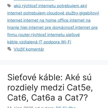
Značky
akú rýchlosť internetu potrebujem
,
aký
internet potrebujem
,
cloudové služby
,
gigabitový
internet
,
internet na home office
,
internet na
hranie hier
,
internet pre domácnosť
,
internet pre
firmu
,
router
,
rýchlosť internetu
,
sieťové
káble
,
vzdialená IT podpora
,
Wi-Fi
Vložiť komentár
Sieťové káble: Aké sú
rozdiely medzi Cat5e,
Cat6, Cat6a a Cat7?