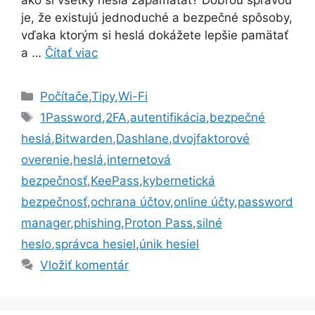
ako si všetky heslá zapamätať? Dobrou správou
je, že existujú jednoduché a bezpečné spôsoby,
vďaka ktorým si heslá dokážete lepšie pamätať
a …
Čítať viac
Kategórie
Počítače
,
Tipy
,
Wi-Fi
Značky
1Password
,
2FA
,
autentifikácia
,
bezpečné
heslá
,
Bitwarden
,
Dashlane
,
dvojfaktorové
overenie
,
heslá
,
internetová
bezpečnosť
,
KeePass
,
kybernetická
bezpečnosť
,
ochrana účtov
,
online účty
,
password
manager
,
phishing
,
Proton Pass
,
silné
heslo
,
správca hesiel
,
únik hesiel
Vložiť komentár