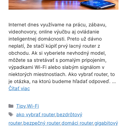
Internet dnes využívame na prácu, zábavu,
videohovory, online výučbu aj ovládanie
inteligentnej domácnosti. Preto už dávno
neplatí, že stačí kúpiť prvý lacný router z
obchodu. Ak si vyberiete nevhodný model,
môžete sa stretávať s pomalým pripojením,
výpadkami Wi-Fi alebo slabým signálom v
niektorých miestnostiach. Ako vybrať router, to
je otázka, na ktorú budeme hľadať odpoveď. …
Čítať viac
Kategórie
Tipy
,
Wi-Fi
Značky
ako vybrať router
,
bezdrôtový
router
,
bezpečný router
,
domáci router
,
gigabitový