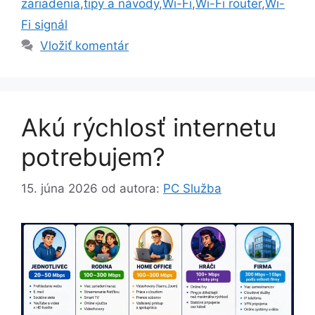
zariadenia
,
tipy a návody
,
Wi-Fi
,
Wi-Fi router
,
Wi-
Fi signál
Vložiť komentár
Akú rýchlosť internetu
potrebujem?
15. júna 2026
od autora:
PC Služba