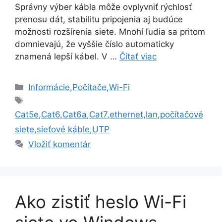
Správny výber kábla môže ovplyvniť rýchlosť
prenosu dát, stabilitu pripojenia aj budúce
možnosti rozšírenia siete. Mnohí ľudia sa pritom
domnievajú, že vyššie číslo automaticky
znamená lepší kábel. V …
Čítať viac
Kategórie
Informácie
,
Počítače
,
Wi-Fi
Značky
Cat5e
,
Cat6
,
Cat6a
,
Cat7
,
ethernet
,
lan
,
počítačové
siete
,
sieťové káble
,
UTP
Vložiť komentár
Ako zistiť heslo Wi-Fi