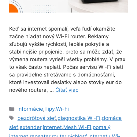
Keď sa internet spomalí, veľa ľudí okamžite
začne hľadať nový Wi-Fi router. Reklamy
sľubujú vyššie rýchlosti, lepšie pokrytie a
stabilnejšie pripojenie, preto sa môže zdať, že
výmena routera vyrieši všetky problémy. V praxi
to však často neplatí. Počas servisu Wi-Fi sietí
sa pravidelne stretávame s domácnosťami,
ktoré investovali desiatky alebo stovky eur do
nového routera, …
Čítať viac
Kategórie
Informácie
,
Tipy
,
Wi-Fi
Značky
bezdrôtová sieť
,
diagnostika Wi-Fi
,
domáca
sieť
,
extender
,
internet
,
Mesh Wi-Fi
,
pomalý
internet
,
repeater
,
router
,
rýchlosť internetu
,
Wi-