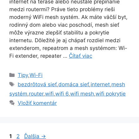
internet na terase alebo neustále prepínanie
medzi routermi? Práve tieto problémy rieši
moderný WiFi mesh systém. Ak máte väčší byt,
rodinný dom alebo viac poschodí, mesh sieť
môže výrazne zlepšiť stabilitu a pokrytie
internetu. Dôležité je aj chápať rozdiel medzi
extenderom, repeatrom a mesh systémom: Wi-
Fi extender, repeater …
Čítať viac
Kategórie
Tipy
,
Wi-Fi
Značky
bezdrôtová sieť
,
domáca sieť
,
internet
,
mesh
systém
,
router
,
wifi
,
wifi 6
,
wifi mesh
,
wifi pokrytie
Vložiť komentár
Stránka
Stránka
1
2
Ďalšia
→