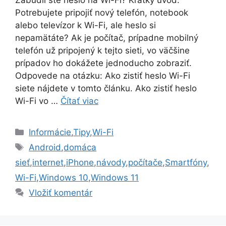
Potrebujete pripojiť nový telefón, notebook
alebo televízor k Wi-Fi, ale heslo si
nepamätáte? Ak je počítač, prípadne mobilný
telefón už pripojený k tejto sieti, vo väčšine
prípadov ho dokážete jednoducho zobraziť.
Odpovede na otázku: Ako zistiť heslo Wi-Fi
siete nájdete v tomto článku. Ako zistiť heslo
Wi-Fi vo …
Čítať viac
Kategórie
Informácie
,
Tipy
,
Wi-Fi
Značky
Android
,
domáca
sieť
,
internet
,
iPhone
,
návody
,
počítače
,
Smartfóny
,
Wi-Fi
,
Windows 10
,
Windows 11
Vložiť komentár