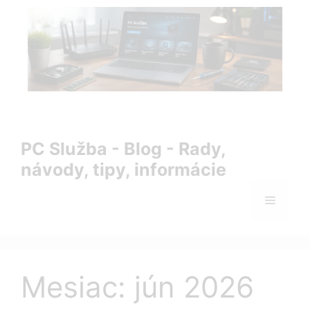
Preskočiť
na
obsah
PC Služba Blog – rady, návody, tipy a informácie zo sveta
IT
PC Služba - Blog - Rady,
návody, tipy, informácie
Menu
Mesiac:
jún 2026