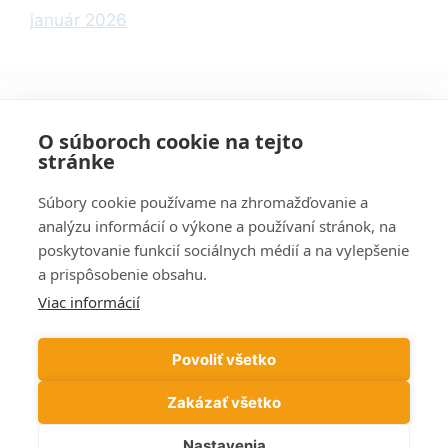
január 2026
Kategórie
O súboroch cookie na tejto
stránke
Informácie
Súbory cookie používame na zhromažďovanie a
Počítače
analýzu informácií o výkone a používaní stránok, na
poskytovanie funkcií sociálnych médií a na vylepšenie
Podvody
a prispôsobenie obsahu.
Tipy
Viac informácií
Wi-Fi
Windows
Povoliť všetko
Zakázať všetko
Nastavenia