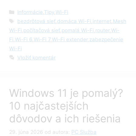
Kategórie
Informácie
,
Tipy
,
Wi-Fi
Značky
bezdrôtová sieť
,
domáca Wi-Fi
,
internet
,
Mesh
Wi-Fi
,
počítačová sieť
,
pomalá Wi-Fi
,
router
,
Wi-
Fi
,
Wi-Fi 6
,
Wi-Fi 7
,
Wi-Fi extender
,
zabezpečenie
Wi-Fi
Vložiť komentár
Windows 11 je pomalý?
10 najčastejších
dôvodov a ich riešenia
29. júna 2026
od autora:
PC Služba