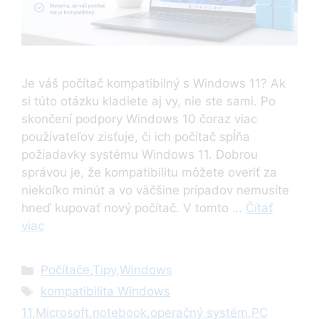
Je váš počítač kompatibilný s Windows 11? Ak
si túto otázku kladiete aj vy, nie ste sami. Po
skončení podpory Windows 10 čoraz viac
používateľov zisťuje, či ich počítač spĺňa
požiadavky systému Windows 11. Dobrou
správou je, že kompatibilitu môžete overiť za
niekoľko minút a vo väčšine prípadov nemusíte
hneď kupovať nový počítač. V tomto …
Čítať
viac
Kategórie
Počítače
,
Tipy
,
Windows
Značky
kompatibilita Windows
11
,
Microsoft
,
notebook
,
operačný systém
,
PC