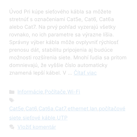
Úvod Pri kúpe sieťového kábla sa môžete
stretnúť s označeniami Cat5e, Cat6, Cat6a
alebo Cat7. Na prvý pohľad vyzerajú všetky
rovnako, no ich parametre sa výrazne líšia.
Správny výber kábla môže ovplyvniť rýchlosť
prenosu dát, stabilitu pripojenia aj budúce
možnosti rozšírenia siete. Mnohí ľudia sa pritom
domnievajú, že vyššie číslo automaticky
znamená lepší kábel. V …
Čítať viac
Kategórie
Informácie
,
Počítače
,
Wi-Fi
Značky
Cat5e
,
Cat6
,
Cat6a
,
Cat7
,
ethernet
,
lan
,
počítačové
siete
,
sieťové káble
,
UTP
Vložiť komentár