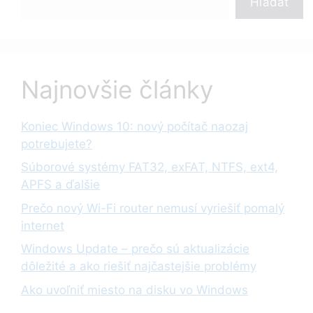
Hľadať
Najnovšie články
Koniec Windows 10: nový počítač naozaj
potrebujete?
Súborové systémy FAT32, exFAT, NTFS, ext4,
APFS a ďalšie
Prečo nový Wi-Fi router nemusí vyriešiť pomalý
internet
Windows Update – prečo sú aktualizácie
dôležité a ako riešiť najčastejšie problémy
Ako uvoľniť miesto na disku vo Windows