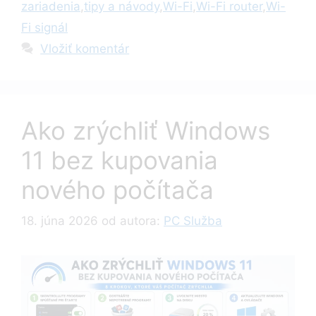
zariadenia
,
tipy a návody
,
Wi-Fi
,
Wi-Fi router
,
Wi-
Fi signál
Vložiť komentár
Ako zrýchliť Windows
11 bez kupovania
nového počítača
18. júna 2026
od autora:
PC Služba