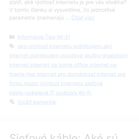
zistiť, aká rýchlosť internetu je pre vás ideálna?
V tomto článku si vysvetlíme, čo jednotlivé
parametre znamenajú …
Čítať viac
Kategórie
Informácie
,
Tipy
,
Wi-Fi
Značky
akú rýchlosť internetu potrebujem
,
aký
internet potrebujem
,
cloudové služby
,
gigabitový
internet
,
internet na home office
,
internet na
hranie hier
,
internet pre domácnosť
,
internet pre
firmu
,
router
,
rýchlosť internetu
,
sieťové
káble
,
vzdialená IT podpora
,
Wi-Fi
Vložiť komentár
Sieťové káble: Aké sú