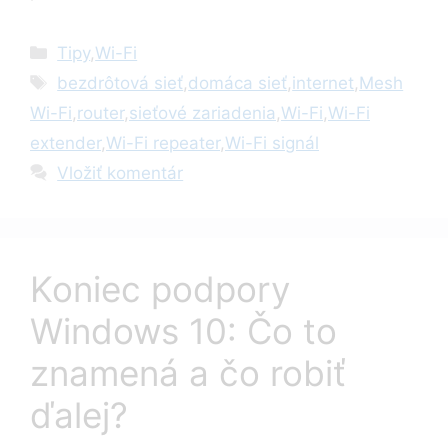
Kategórie
Tipy
,
Wi-Fi
Značky
bezdrôtová sieť
,
domáca sieť
,
internet
,
Mesh
Wi-Fi
,
router
,
sieťové zariadenia
,
Wi-Fi
,
Wi-Fi
extender
,
Wi-Fi repeater
,
Wi-Fi signál
Vložiť komentár
Koniec podpory
Windows 10: Čo to
znamená a čo robiť
ďalej?