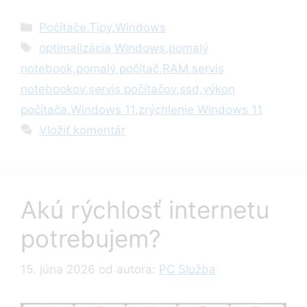
Kategórie
Počítače
,
Tipy
,
Windows
Značky
optimalizácia Windows
,
pomalý
notebook
,
pomalý počítač
,
RAM
,
servis
notebookov
,
servis počítačov
,
ssd
,
výkon
počítača
,
Windows 11
,
zrýchlenie Windows 11
Vložiť komentár
Akú rýchlosť internetu
potrebujem?
15. júna 2026
od autora:
PC Služba