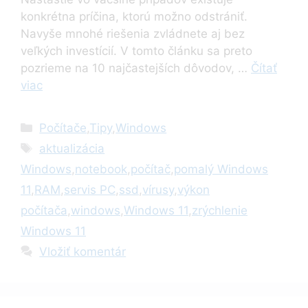
konkrétna príčina, ktorú možno odstrániť.
Navyše mnohé riešenia zvládnete aj bez
veľkých investícií. V tomto článku sa preto
pozrieme na 10 najčastejších dôvodov, …
Čítať
viac
Kategórie
Počítače
,
Tipy
,
Windows
Značky
aktualizácia
Windows
,
notebook
,
počítač
,
pomalý Windows
11
,
RAM
,
servis PC
,
ssd
,
vírusy
,
výkon
počítača
,
windows
,
Windows 11
,
zrýchlenie
Windows 11
Vložiť komentár