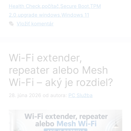
Health Check
,
počítač
,
Secure Boot
,
TPM
2.0
,
upgrade windows
,
Windows 11
Vložiť komentár
Wi-Fi extender,
repeater alebo Mesh
Wi-Fi – aký je rozdiel?
28. júna 2026
od autora:
PC Služba