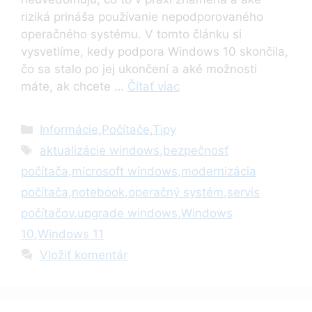
riziká prináša používanie nepodporovaného
operačného systému. V tomto článku si
vysvetlíme, kedy podpora Windows 10 skončila,
čo sa stalo po jej ukončení a aké možnosti
máte, ak chcete …
Čítať viac
Kategórie
Informácie
,
Počítače
,
Tipy
Značky
aktualizácie windows
,
bezpečnosť
počítača
,
microsoft windows
,
modernizácia
počítača
,
notebook
,
operačný systém
,
servis
počítačov
,
upgrade windows
,
Windows
10
,
Windows 11
Vložiť komentár