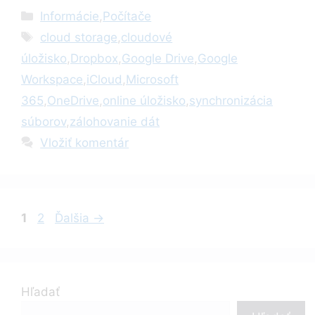
Kategórie
Informácie
,
Počítače
Značky
cloud storage
,
cloudové
úložisko
,
Dropbox
,
Google Drive
,
Google
Workspace
,
iCloud
,
Microsoft
365
,
OneDrive
,
online úložisko
,
synchronizácia
súborov
,
zálohovanie dát
Vložiť komentár
Stránka
Stránka
1
2
Ďalšia
→
Hľadať