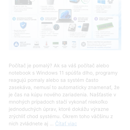
Počítač je pomalý? Ak sa váš počítač alebo
notebook s Windows 11 spúšťa dlho, programy
reagujú pomaly alebo sa systém často
zasekáva, nemusí to automaticky znamenať, že
je čas na kúpu nového zariadenia. Našťastie v
mnohých prípadoch stačí vykonať niekoľko
jednoduchých úprav, ktoré dokážu výrazne
zrýchliť chod systému. Okrem toho väčšinu z
nich zvládnete aj …
Čítať viac