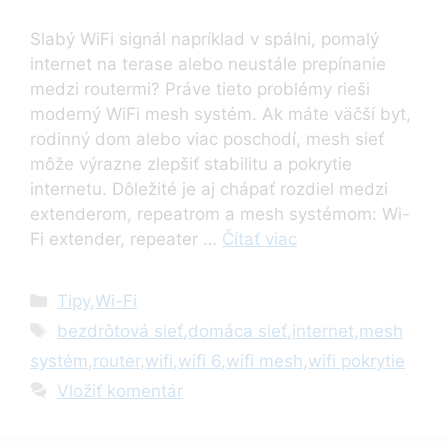
Slabý WiFi signál napríklad v spálni, pomalý
internet na terase alebo neustále prepínanie
medzi routermi? Práve tieto problémy rieši
moderný WiFi mesh systém. Ak máte väčší byt,
rodinný dom alebo viac poschodí, mesh sieť
môže výrazne zlepšiť stabilitu a pokrytie
internetu. Dôležité je aj chápať rozdiel medzi
extenderom, repeatrom a mesh systémom: Wi-
Fi extender, repeater …
Čítať viac
Kategórie
Tipy
,
Wi-Fi
Značky
bezdrôtová sieť
,
domáca sieť
,
internet
,
mesh
systém
,
router
,
wifi
,
wifi 6
,
wifi mesh
,
wifi pokrytie
Vložiť komentár