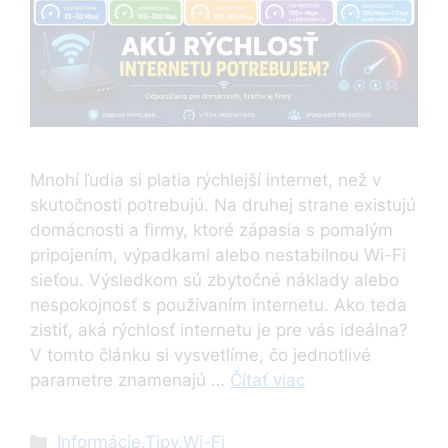
Mnohí ľudia si platia rýchlejší internet, než v
skutočnosti potrebujú. Na druhej strane existujú
domácnosti a firmy, ktoré zápasia s pomalým
pripojením, výpadkami alebo nestabilnou Wi-Fi
sieťou. Výsledkom sú zbytočné náklady alebo
nespokojnosť s používaním internetu. Ako teda
zistiť, aká rýchlosť internetu je pre vás ideálna?
V tomto článku si vysvetlíme, čo jednotlivé
parametre znamenajú …
Čítať viac
Kategórie
Informácie
,
Tipy
,
Wi-Fi