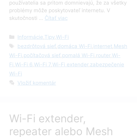
používatelia sa pritom domnievajú, že za všetky
problémy môže poskytovateľ internetu. V
skutočnosti …
Čítať viac
Kategórie
Informácie
,
Tipy
,
Wi-Fi
Značky
bezdrôtová sieť
,
domáca Wi-Fi
,
internet
,
Mesh
Wi-Fi
,
počítačová sieť
,
pomalá Wi-Fi
,
router
,
Wi-
Fi
,
Wi-Fi 6
,
Wi-Fi 7
,
Wi-Fi extender
,
zabezpečenie
Wi-Fi
Vložiť komentár
Wi-Fi extender,
repeater alebo Mesh