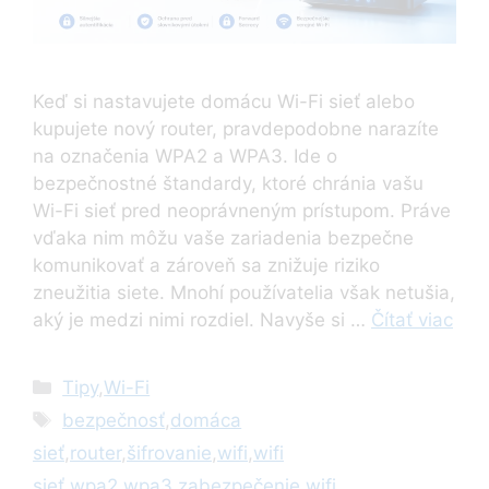
Keď si nastavujete domácu Wi-Fi sieť alebo
kupujete nový router, pravdepodobne narazíte
na označenia WPA2 a WPA3. Ide o
bezpečnostné štandardy, ktoré chránia vašu
Wi-Fi sieť pred neoprávneným prístupom. Práve
vďaka nim môžu vaše zariadenia bezpečne
komunikovať a zároveň sa znižuje riziko
zneužitia siete. Mnohí používatelia však netušia,
aký je medzi nimi rozdiel. Navyše si …
Čítať viac
Kategórie
Tipy
,
Wi-Fi
Značky
bezpečnosť
,
domáca
sieť
,
router
,
šifrovanie
,
wifi
,
wifi
sieť
,
wpa2
,
wpa3
,
zabezpečenie wifi