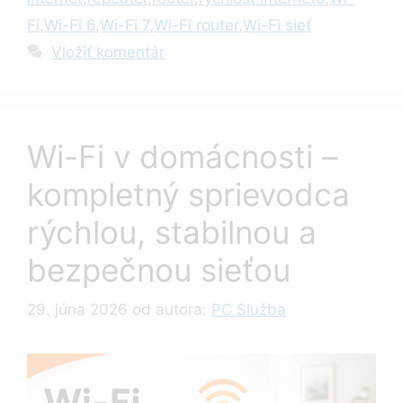
Fi
,
Wi-Fi 6
,
Wi-Fi 7
,
Wi-Fi router
,
Wi-Fi sieť
Vložiť komentár
Wi-Fi v domácnosti –
kompletný sprievodca
rýchlou, stabilnou a
bezpečnou sieťou
29. júna 2026
od autora:
PC Služba