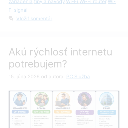
zariadenia
,
tipy a návody
,
Wi-Fi
,
Wi-Fi router
,
Wi-
Fi signál
Vložiť komentár
Akú rýchlosť internetu
potrebujem?
15. júna 2026
od autora:
PC Služba