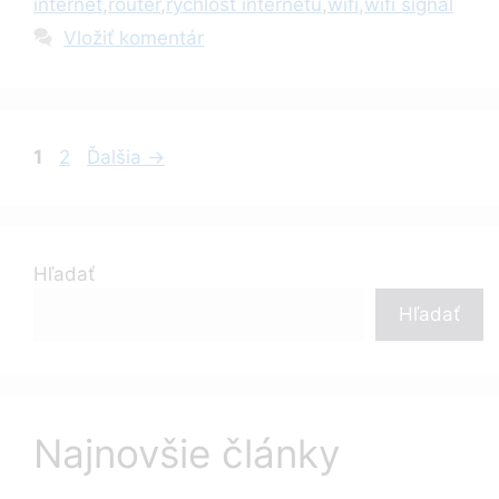
internet
,
router
,
rýchlosť internetu
,
wifi
,
wifi signál
Vložiť komentár
Stránka
Stránka
1
2
Ďalšia
→
Hľadať
Hľadať
Najnovšie články