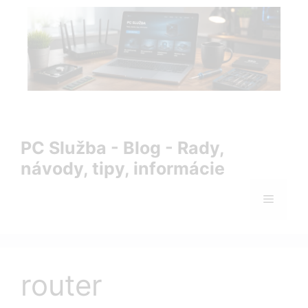
Preskočiť
na
obsah
PC Služba Blog – rady, návody, tipy a informácie zo sveta
IT
PC Služba - Blog - Rady,
návody, tipy, informácie
Menu
router