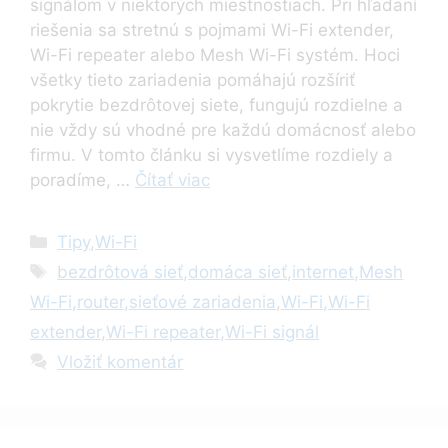
signálom v niektorých miestnostiach. Pri hľadaní
riešenia sa stretnú s pojmami Wi-Fi extender,
Wi-Fi repeater alebo Mesh Wi-Fi systém. Hoci
všetky tieto zariadenia pomáhajú rozšíriť
pokrytie bezdrôtovej siete, fungujú rozdielne a
nie vždy sú vhodné pre každú domácnosť alebo
firmu. V tomto článku si vysvetlíme rozdiely a
poradíme, …
Čítať viac
Kategórie
Tipy
,
Wi-Fi
Značky
bezdrôtová sieť
,
domáca sieť
,
internet
,
Mesh
Wi-Fi
,
router
,
sieťové zariadenia
,
Wi-Fi
,
Wi-Fi
extender
,
Wi-Fi repeater
,
Wi-Fi signál
Vložiť komentár