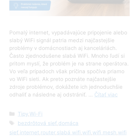
Pomalý internet, vypadávajúce pripojenie alebo
slabý WiFi signál patria medzi najčastejšie
problémy v domácnostiach aj kanceláriách.
Často zjednodušene slabá WiFi. Mnoho ľudí si
pritom myslí, že problém je na strane operátora.
Vo veľa prípadoch však príčina spočíva priamo
vo WiFi sieti. Ak preto poznáte najčastejšie
zdroje problémov, dokážete ich jednoduchšie
odhaliť a následne aj odstrániť. …
Čítať viac
Kategórie
Tipy
,
Wi-Fi
Značky
bezdrôtová sieť
,
domáca
sieť
,
internet
,
router
,
slabá wifi
,
wifi
,
wifi mesh
,
wifi