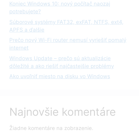
Koniec Windows 10: nový počítač naozaj
potrebujete?
Súborové systémy FAT32, exFAT, NTFS, ext4,
APFS a ďalšie
Prečo nový Wi-Fi router nemusí vyriešiť pomalý
internet
Windows Update – prečo sú aktualizácie
dôležité a ako riešiť najčastejšie problémy
Ako uvoľniť miesto na disku vo Windows
Najnovšie komentáre
Žiadne komentáre na zobrazenie.