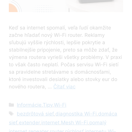
Keď sa internet spomalí, veľa ľudí okamžite
začne hľadať nový Wi-Fi router. Reklamy
sľubujú vyššie rýchlosti, lepšie pokrytie a
stabilnejšie pripojenie, preto sa môže zdať, že
výmena routera vyrieši všetky problémy. V praxi
to však často neplatí. Počas servisu Wi-Fi sietí
sa pravidelne stretávame s domácnosťami,
ktoré investovali desiatky alebo stovky eur do
nového routera, …
Čítať viac
Kategórie
Informácie
,
Tipy
,
Wi-Fi
Značky
bezdrôtová sieť
,
diagnostika Wi-Fi
,
domáca
sieť
,
extender
,
internet
,
Mesh Wi-Fi
,
pomalý
internet
,
repeater
,
router
,
rýchlosť internetu
,
Wi-