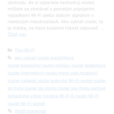
obchodu. Ak si vyberiete nevhodný model,
môžete sa stretávať s pomalým pripojením,
výpadkami Wi-Fi alebo slabým signálom v
niektorých miestnostiach. Ako vybrať router, to
je otázka, na ktorú budeme hľadať odpoveď. …
Čítať viac
Kategórie
Tipy
,
Wi-Fi
Značky
ako vybrať router
,
bezdrôtový
router
,
bezpečný router
,
domáci router
,
gigabitový
router
,
internetový router
,
mesh sieť
,
moderný
router
,
najlepší router
,
pokrytie Wi-Fi
,
router
,
router
do bytu
,
router do domu
,
router pre firmu
,
sieťové
zariadenia
,
výber routera
,
Wi-Fi 6 router
,
Wi-Fi
router
,
Wi-Fi signál
Vložiť komentár