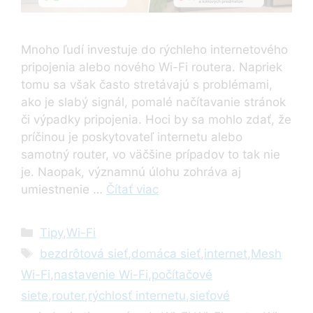
Mnoho ľudí investuje do rýchleho internetového
pripojenia alebo nového Wi-Fi routera. Napriek
tomu sa však často stretávajú s problémami,
ako je slabý signál, pomalé načítavanie stránok
či výpadky pripojenia. Hoci by sa mohlo zdať, že
príčinou je poskytovateľ internetu alebo
samotný router, vo väčšine prípadov to tak nie
je. Naopak, významnú úlohu zohráva aj
umiestnenie …
Čítať viac
Kategórie
Tipy
,
Wi-Fi
Značky
bezdrôtová sieť
,
domáca sieť
,
internet
,
Mesh
Wi-Fi
,
nastavenie Wi-Fi
,
počítačové
siete
,
router
,
rýchlosť internetu
,
sieťové