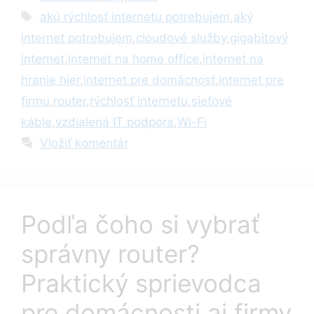
Značky
akú rýchlosť internetu potrebujem
,
aký
internet potrebujem
,
cloudové služby
,
gigabitový
internet
,
internet na home office
,
internet na
hranie hier
,
internet pre domácnosť
,
internet pre
firmu
,
router
,
rýchlosť internetu
,
sieťové
káble
,
vzdialená IT podpora
,
Wi-Fi
Vložiť komentár
Podľa čoho si vybrať
správny router?
Praktický sprievodca
pre domácnosti aj firmy