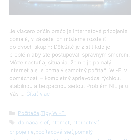
Je viacero príčin prečo je internetové pripojenie
pomalé, v zásade ich môžeme rozdeliť
do dvoch skupín: Dôležité je zistiť kde je
problém aby ste postupovali správnym smerom.
Môže nastať aj situácia, že nie je pomalý
internet ale je pomalý samotný počítač. Wi-Fi v
domácnosti – kompletný sprievodca rýchlou,
stabilnou a bezpečnou sieťou. Problém NIE je u
Vás …
Čítať viac
Kategórie
Počítače
,
Tipy
,
Wi-Fi
Značky
domáca sieť
,
internet
,
internetové
pripojenie
,
počítačová sieť
,
pomalý