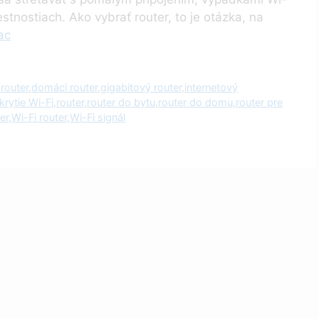
stnostiach. Ako vybrať router, to je otázka, na
ac
router
,
domáci router
,
gigabitový router
,
internetový
krytie Wi-Fi
,
router
,
router do bytu
,
router do domu
,
router pre
er
,
Wi-Fi router
,
Wi-Fi signál