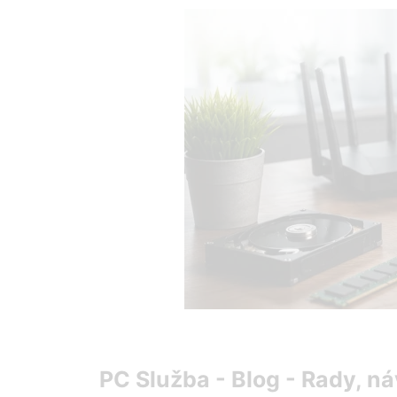
Preskočiť
na
obsah
PC Služba - Blog - Rady, ná