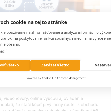
och cookie na tejto stránke
kie používame na zhromažďovanie a analýzu informácií o výkon
stránok, na poskytovanie funkcií sociálnych médií a na vylepšenie
nie obsahu.
ácií
oliť všetko
Zakázať všetko
Nastave
Powered by
CookieHub Consent Management
, videohovory, online výučbu aj ovládanie
eplatí, že stačí kúpiť prvý lacný router z obchodu.
sa stretávať s pomalým pripojením, výpadkami Wi-