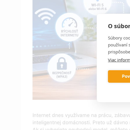
O súbor
Súbory coo
používaní 
prispôsobe
Viac inform
Pov
Internet dnes využívame na prácu, zábavu
inteligentnej domácnosti. Preto už dávno n
Ak si vyberiete nevhodný model, môžete 