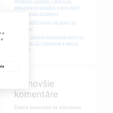
Windows Update – prečo sú
aktualizácie dôležité a ako riešiť
najčastejšie problémy
Ako uvoľniť miesto na disku vo
Windows
e a
BSOD – Modrá obrazovka smrti vo
 a
Windows: Čo znamená a ako ju
vyriešiť?
nia
Najnovšie
komentáre
Žiadne komentáre na zobrazenie.