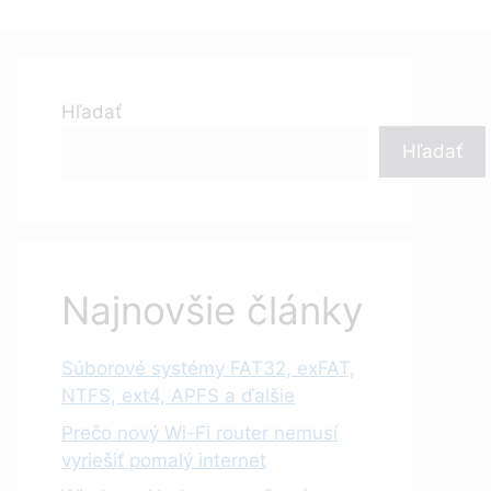
Hľadať
Hľadať
Najnovšie články
Súborové systémy FAT32, exFAT,
NTFS, ext4, APFS a ďalšie
Prečo nový Wi-Fi router nemusí
vyriešiť pomalý internet