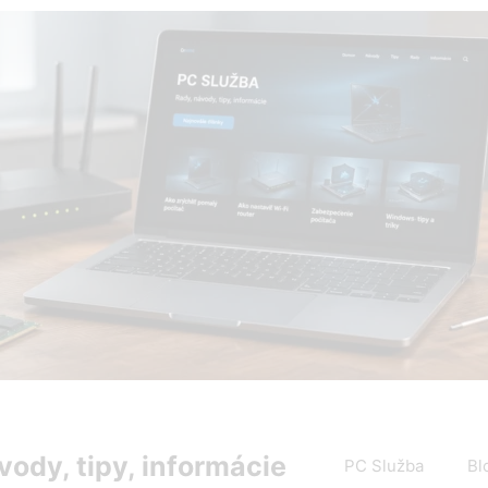
PC Služba Blog – rady, návody, tipy a informácie zo sveta 
vody, tipy, informácie
PC Služba
Bl