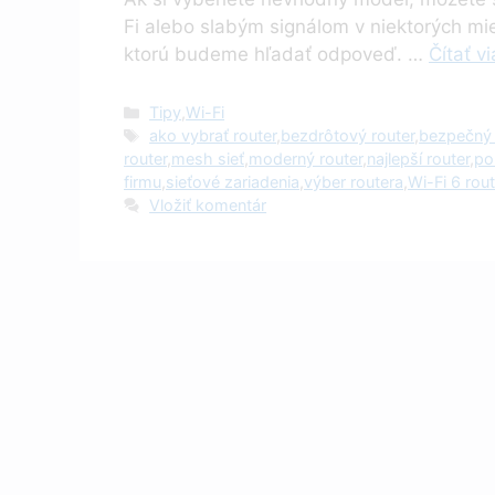
Fi alebo slabým signálom v niektorých mie
ktorú budeme hľadať odpoveď. …
Čítať vi
Kategórie
Tipy
,
Wi-Fi
Značky
ako vybrať router
,
bezdrôtový router
,
bezpečný 
router
,
mesh sieť
,
moderný router
,
najlepší router
,
po
firmu
,
sieťové zariadenia
,
výber routera
,
Wi-Fi 6 rout
Vložiť komentár