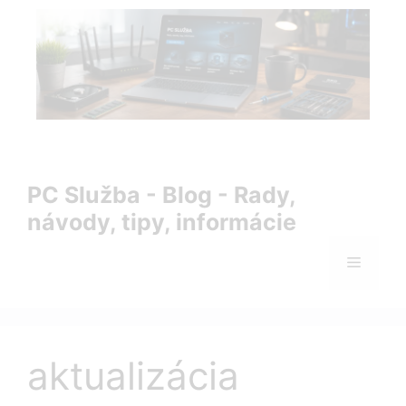
Preskočiť
na
obsah
PC Služba Blog – rady, návody, tipy a informácie zo sveta
IT
PC Služba - Blog - Rady,
návody, tipy, informácie
Menu
aktualizácia