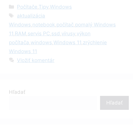
Kategórie
Počítače
,
Tipy
,
Windows
Značky
aktualizácia
Windows
,
notebook
,
počítač
,
pomalý Windows
11
,
RAM
,
servis PC
,
ssd
,
vírusy
,
výkon
počítača
,
windows
,
Windows 11
,
zrýchlenie
Windows 11
Vložiť komentár
Hľadať
Hľadať