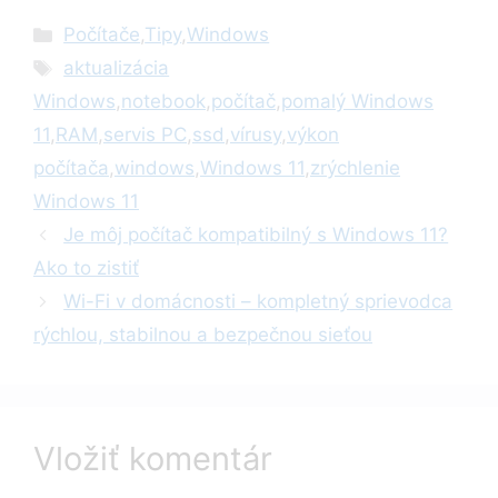
Kategórie
Počítače
,
Tipy
,
Windows
Značky
aktualizácia
Windows
,
notebook
,
počítač
,
pomalý Windows
11
,
RAM
,
servis PC
,
ssd
,
vírusy
,
výkon
počítača
,
windows
,
Windows 11
,
zrýchlenie
Windows 11
Je môj počítač kompatibilný s Windows 11?
Ako to zistiť
Wi-Fi v domácnosti – kompletný sprievodca
rýchlou, stabilnou a bezpečnou sieťou
Vložiť komentár