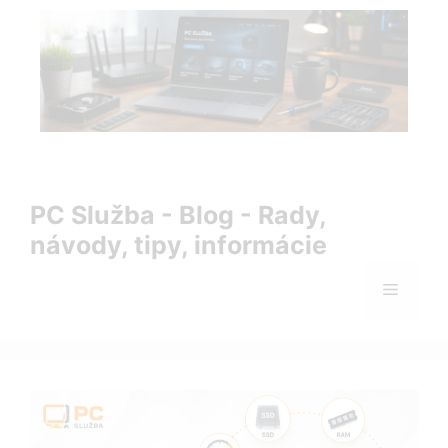
Preskočiť
na
obsah
PC Služba Blog – rady, návody, tipy a informácie zo sveta
IT
PC Služba - Blog - Rady,
návody, tipy, informácie
Menu