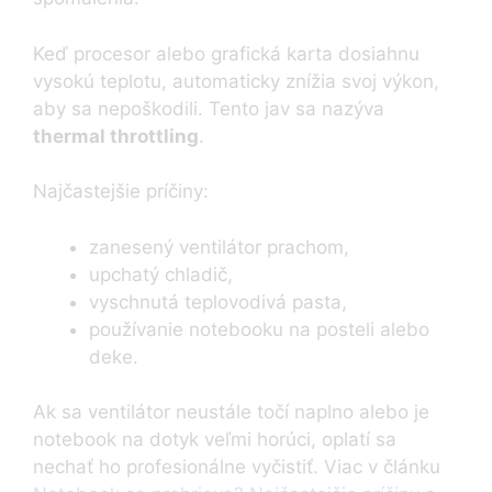
Keď procesor alebo grafická karta dosiahnu
vysokú teplotu, automaticky znížia svoj výkon,
aby sa nepoškodili. Tento jav sa nazýva
thermal throttling
.
Najčastejšie príčiny:
zanesený ventilátor prachom,
upchatý chladič,
vyschnutá teplovodivá pasta,
používanie notebooku na posteli alebo
deke.
Ak sa ventilátor neustále točí naplno alebo je
notebook na dotyk veľmi horúci, oplatí sa
nechať ho profesionálne vyčistiť. Viac v článku