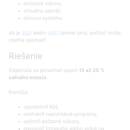
dočasné súbory,
virtuálnu pamäť,
obnovu systému.
Ak je
SSD
alebo
HDD
takmer plný, počítač môže
citeľne spomaliť.
Riešenie
Odporúča sa ponechať aspoň
15 až 20 %
voľného miesta
.
Pomôže:
vyprázdniť Kôš,
odstrániť nepotrebné programy,
vyčistiť dočasné súbory,
presunúť fotografie alebo videá na