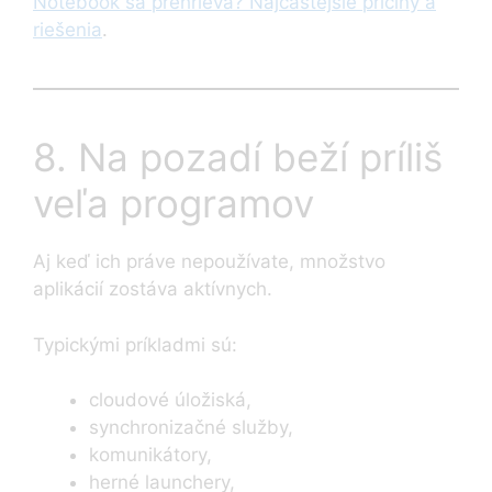
Notebook sa prehrieva? Najčastejšie príčiny a
riešenia
.
8. Na pozadí beží príliš
veľa programov
Aj keď ich práve nepoužívate, množstvo
aplikácií zostáva aktívnych.
Typickými príkladmi sú:
cloudové úložiská,
synchronizačné služby,
komunikátory,
herné launchery,