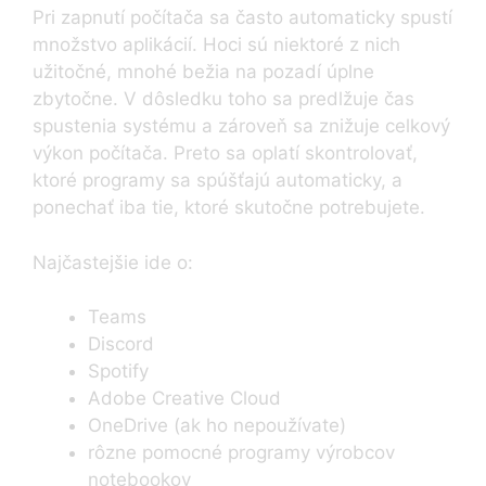
Pri zapnutí počítača sa často automaticky spustí
množstvo aplikácií. Hoci sú niektoré z nich
užitočné, mnohé bežia na pozadí úplne
zbytočne. V dôsledku toho sa predlžuje čas
spustenia systému a zároveň sa znižuje celkový
výkon počítača. Preto sa oplatí skontrolovať,
ktoré programy sa spúšťajú automaticky, a
ponechať iba tie, ktoré skutočne potrebujete.
Najčastejšie ide o:
Teams
Discord
Spotify
Adobe Creative Cloud
OneDrive (ak ho nepoužívate)
rôzne pomocné programy výrobcov
notebookov