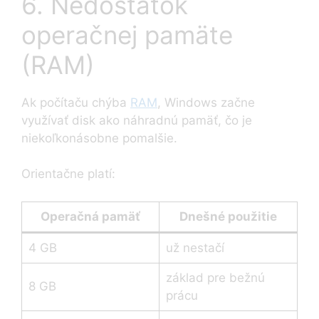
6. Nedostatok
operačnej pamäte
(RAM)
Ak počítaču chýba
RAM
, Windows začne
využívať disk ako náhradnú pamäť, čo je
niekoľkonásobne pomalšie.
Orientačne platí:
Operačná pamäť
Dnešné použitie
4 GB
už nestačí
základ pre bežnú
8 GB
prácu