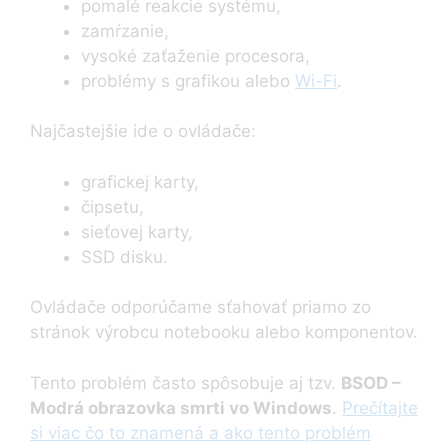
pomalé reakcie systému,
zamŕzanie,
vysoké zaťaženie procesora,
problémy s grafikou alebo
Wi-Fi
.
Najčastejšie ide o ovládače:
grafickej karty,
čipsetu,
sieťovej karty,
SSD disku.
Ovládače odporúčame sťahovať priamo zo
stránok výrobcu notebooku alebo komponentov.
Tento problém často spôsobuje aj tzv.
BSOD –
Modrá obrazovka smrti vo Windows
.
Prečítajte
si viac čo to znamená a ako tento problém