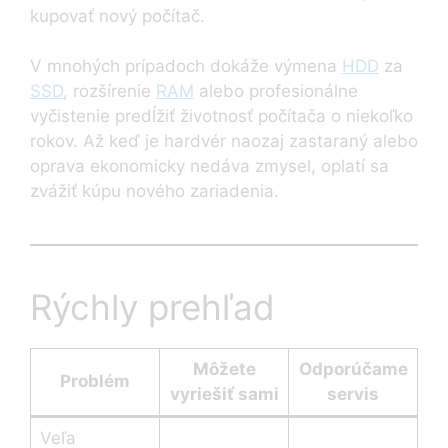
kupovať nový počítač.
V mnohých prípadoch dokáže výmena
HDD
za
SSD
, rozšírenie
RAM
alebo profesionálne
vyčistenie predĺžiť životnosť počítača o niekoľko
rokov. Až keď je hardvér naozaj zastaraný alebo
oprava ekonomicky nedáva zmysel, oplatí sa
zvážiť kúpu nového zariadenia.
Rýchly prehľad
Môžete
Odporúčame
Problém
vyriešiť sami
servis
Veľa