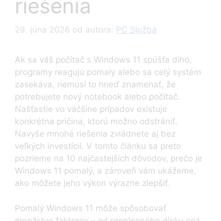
riešenia
29. júna 2026
od autora:
PC Služba
Ak sa váš počítač s Windows 11 spúšťa dlho,
programy reagujú pomaly alebo sa celý systém
zasekáva, nemusí to hneď znamenať, že
potrebujete nový notebook alebo počítač.
Našťastie vo väčšine prípadov existuje
konkrétna príčina, ktorú možno odstrániť.
Navyše mnohé riešenia zvládnete aj bez
veľkých investícií. V tomto článku sa preto
pozrieme na 10 najčastejších dôvodov, prečo je
Windows 11 pomalý, a zároveň vám ukážeme,
ako môžete jeho výkon výrazne zlepšiť.
Pomalý Windows 11 môže spôsobovať
množstvo faktorov – od preplneného disku cez