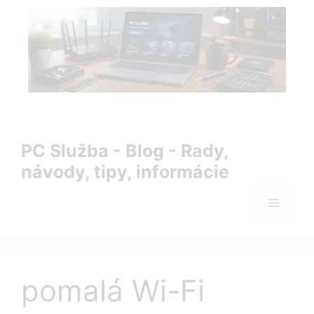
Preskočiť
na
obsah
PC Služba Blog – rady, návody, tipy a informácie zo sveta
IT
PC Služba - Blog - Rady,
návody, tipy, informácie
Menu
pomalá Wi-Fi