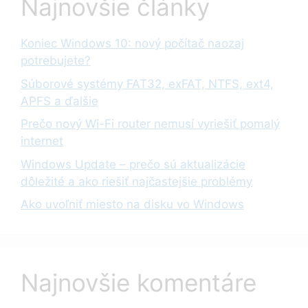
Najnovšie články
Koniec Windows 10: nový počítač naozaj
potrebujete?
Súborové systémy FAT32, exFAT, NTFS, ext4,
APFS a ďalšie
Prečo nový Wi-Fi router nemusí vyriešiť pomalý
internet
Windows Update – prečo sú aktualizácie
dôležité a ako riešiť najčastejšie problémy
Ako uvoľniť miesto na disku vo Windows
Najnovšie komentáre