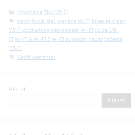
Kategórie
Informácie
,
Tipy
,
Wi-Fi
Značky
bezdrôtová sieť
,
domáca Wi-Fi
,
internet
,
Mesh
Wi-Fi
,
počítačová sieť
,
pomalá Wi-Fi
,
router
,
Wi-
Fi
,
Wi-Fi 6
,
Wi-Fi 7
,
Wi-Fi extender
,
zabezpečenie
Wi-Fi
Vložiť komentár
Hľadať
Hľadať