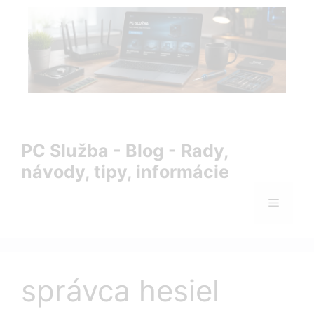
Preskočiť
na
obsah
PC Služba Blog – rady, návody, tipy a informácie zo sveta
IT
PC Služba - Blog - Rady,
návody, tipy, informácie
Menu
správca hesiel