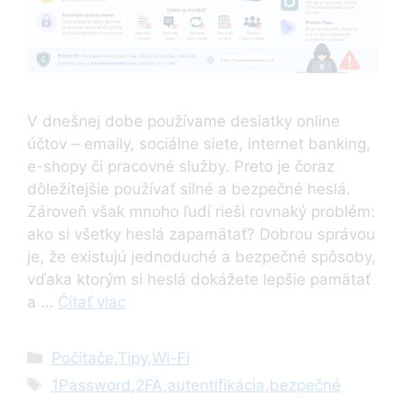
V dnešnej dobe používame desiatky online
účtov – emaily, sociálne siete, internet banking,
e-shopy či pracovné služby. Preto je čoraz
dôležitejšie používať silné a bezpečné heslá.
Zároveň však mnoho ľudí rieši rovnaký problém:
ako si všetky heslá zapamätať? Dobrou správou
je, že existujú jednoduché a bezpečné spôsoby,
vďaka ktorým si heslá dokážete lepšie pamätať
a …
Čítať viac
Kategórie
Počítače
,
Tipy
,
Wi-Fi
Značky
1Password
,
2FA
,
autentifikácia
,
bezpečné