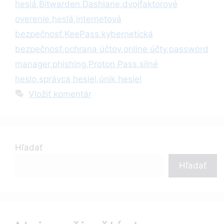
heslá
,
Bitwarden
,
Dashlane
,
dvojfaktorové
overenie
,
heslá
,
internetová
bezpečnosť
,
KeePass
,
kybernetická
bezpečnosť
,
ochrana účtov
,
online účty
,
password
manager
,
phishing
,
Proton Pass
,
silné
heslo
,
správca hesiel
,
únik hesiel
Vložiť komentár
Hľadať
Hľadať