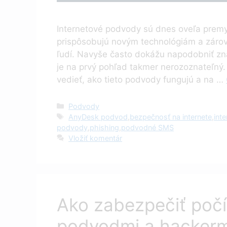
Internetové podvody sú dnes oveľa premys
prispôsobujú novým technológiám a zárov
ľudí. Navyše často dokážu napodobniť zná
je na prvý pohľad takmer nerozoznateľný. 
vedieť, ako tieto podvody fungujú a na …
Kategórie
Podvody
Značky
AnyDesk podvod
,
bezpečnosť na internete
,
int
podvody
,
phishing
,
podvodné SMS
Vložiť komentár
Ako zabezpečiť počí
podvodmi a hackerm