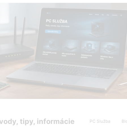
PC Služba Blog – rady, návody, tipy a informácie zo sveta 
vody, tipy, informácie
PC Služba
Bl