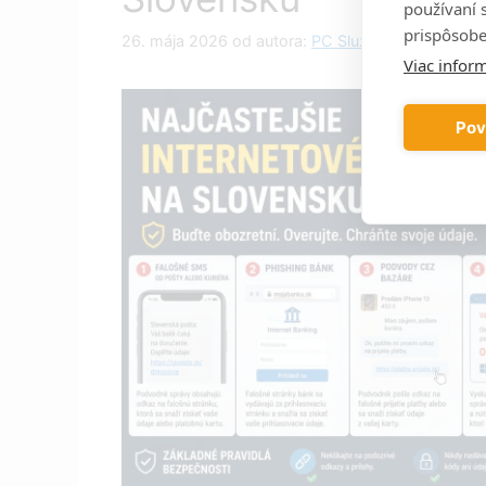
používaní 
prispôsobe
26. mája 2026
od autora:
PC Služba
Viac inform
Pov