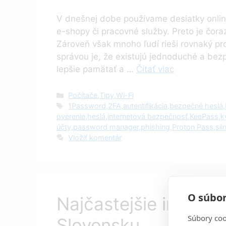
V dnešnej dobe používame desiatky online 
e-shopy či pracovné služby. Preto je čoraz
Zároveň však mnoho ľudí rieši rovnaký p
správou je, že existujú jednoduché a be
lepšie pamätať a …
Čítať viac
Kategórie
Počítače
,
Tipy
,
Wi-Fi
Značky
1Password
,
2FA
,
autentifikácia
,
bezpečné heslá
,
overenie
,
heslá
,
internetová bezpečnosť
,
KeePass
,
k
účty
,
password manager
,
phishing
,
Proton Pass
,
sil
Vložiť komentár
O súbor
Najčastejšie intern
Súbory coo
Slovensku