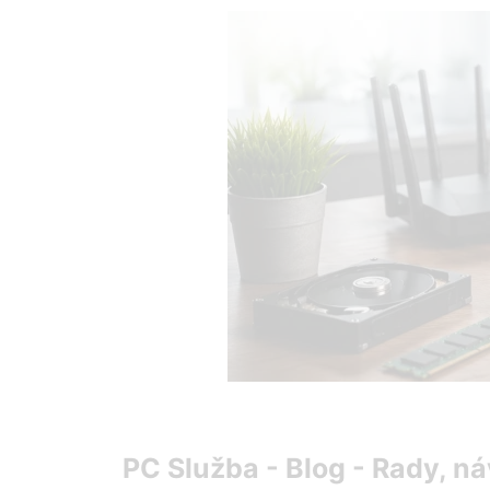
Preskočiť
na
obsah
PC Služba - Blog - Rady, ná