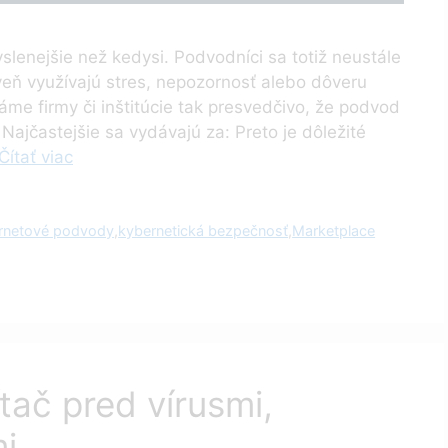
lenejšie než kedysi. Podvodníci sa totiž neustále
eň využívajú stres, nepozornosť alebo dôveru
me firmy či inštitúcie tak presvedčivo, že podvod
Najčastejšie sa vydávajú za: Preto je dôležité
Čítať viac
ernetové podvody
,
kybernetická bezpečnosť
,
Marketplace
tač pred vírusmi,
i