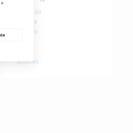
 a
Informácie
Počítače
Podvody
nia
Tipy
Wi-Fi
Windows