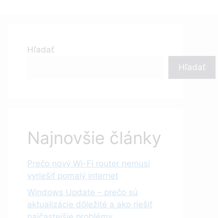
Hľadať
Hľadať
Najnovšie články
Prečo nový Wi-Fi router nemusí
vyriešiť pomalý internet
Windows Update – prečo sú
aktualizácie dôležité a ako riešiť
najčastejšie problémy