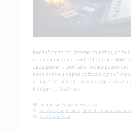
Počítač dnes používame na prácu, komuni
uchovávanie osobných fotografií a dokum
zabezpečeniu počítača väčšiu pozornosť 
stále obávajú najmä počítačových vírusov
vírusy. Útočníci sa čoraz častejšie snažia
k účtom …
Čítať viac
Kategórie
Informácie
,
Počítače
,
Podvody
Značky
antivírus
,
bezpečnosť
,
internet
,
kybernetická be
Vložiť komentár