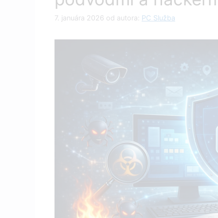
7. januára 2026
od autora:
PC Služba