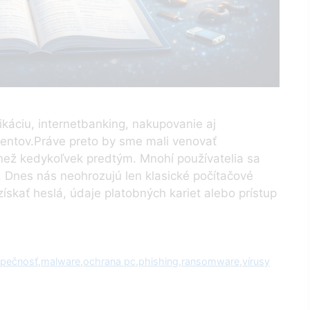
káciu, internetbanking, nakupovanie aj
entov.Práve preto by sme mali venovať
než kedykoľvek predtým. Mnohí používatelia sa
. Dnes nás neohrozujú len klasické počítačové
 získať heslá, údaje platobných kariet alebo prístup
zpečnosť
,
malware
,
ochrana pc
,
phishing
,
ransomware
,
vírusy