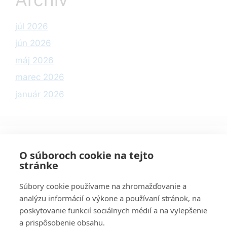
júl 2026
jún 2026
máj 2026
marec 2026
január 2026
Kategórie
O súboroch cookie na tejto
stránke
Informácie
Súbory cookie používame na zhromažďovanie a
Počítače
analýzu informácií o výkone a používaní stránok, na
poskytovanie funkcií sociálnych médií a na vylepšenie
Podvody
a prispôsobenie obsahu.