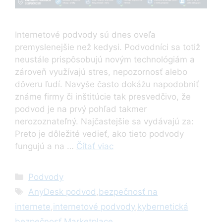
Internetové podvody sú dnes oveľa
premyslenejšie než kedysi. Podvodníci sa totiž
neustále prispôsobujú novým technológiám a
zároveň využívajú stres, nepozornosť alebo
dôveru ľudí. Navyše často dokážu napodobniť
známe firmy či inštitúcie tak presvedčivo, že
podvod je na prvý pohľad takmer
nerozoznateľný. Najčastejšie sa vydávajú za:
Preto je dôležité vedieť, ako tieto podvody
fungujú a na …
Čítať viac
Kategórie
Podvody
Značky
AnyDesk podvod
,
bezpečnosť na
internete
,
internetové podvody
,
kybernetická
bezpečnosť
,
Marketplace