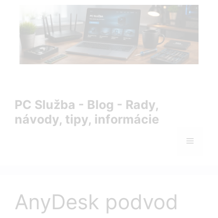
Preskočiť
na
obsah
PC Služba Blog – rady, návody, tipy a informácie zo sveta
IT
PC Služba - Blog - Rady,
návody, tipy, informácie
Menu
AnyDesk podvod