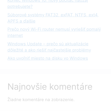
Koniec Windows 10: nový počítač naozaj
potrebujete?
Súborové systémy FAT32, exFAT, NTFS, ext4,
APFS a ďalšie
Prečo nový Wi-Fi router nemusí vyriešiť pomalý
internet
Windows Update – prečo sú aktualizácie
dôležité a ako riešiť najčastejšie problémy
Ako uvoľniť miesto na disku vo Windows
Najnovšie komentáre
Žiadne komentáre na zobrazenie.