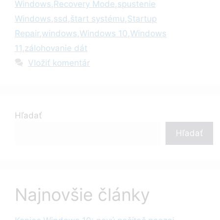
Windows
,
Recovery Mode
,
spustenie
Windows
,
ssd
,
štart systému
,
Startup
Repair
,
windows
,
Windows 10
,
Windows
11
,
zálohovanie dát
Vložiť komentár
Hľadať
Hľadať
Najnovšie články