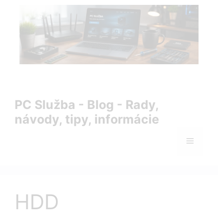
Preskočiť
na
obsah
PC Služba Blog – rady, návody, tipy a informácie zo sveta
IT
PC Služba - Blog - Rady,
návody, tipy, informácie
Menu
HDD