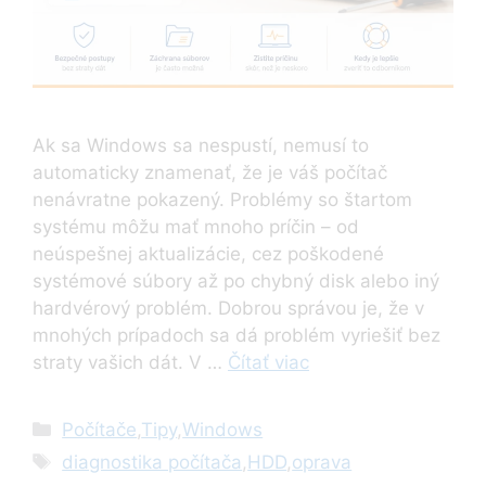
Ak sa Windows sa nespustí, nemusí to
automaticky znamenať, že je váš počítač
nenávratne pokazený. Problémy so štartom
systému môžu mať mnoho príčin – od
neúspešnej aktualizácie, cez poškodené
systémové súbory až po chybný disk alebo iný
hardvérový problém. Dobrou správou je, že v
mnohých prípadoch sa dá problém vyriešiť bez
straty vašich dát. V …
Čítať viac
Kategórie
Počítače
,
Tipy
,
Windows
Značky
diagnostika počítača
,
HDD
,
oprava