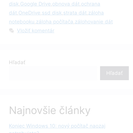
disk
,
Google Drive
,
obnova dát
,
ochrana
dát
,
OneDrive
,
ssd disk
,
strata dát
,
záloha
notebooku
,
záloha počítača
,
zálohovanie dát
Vložiť komentár
Hľadať
Hľadať
Najnovšie články
Koniec Windows 10: nový počítač naozaj