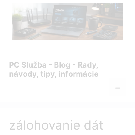
Preskočiť
na
obsah
PC Služba Blog – rady, návody, tipy a informácie zo sveta
IT
PC Služba - Blog - Rady,
návody, tipy, informácie
Menu
zálohovanie dát