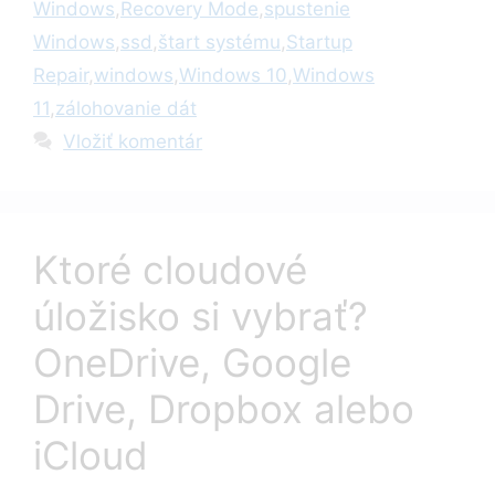
Windows
,
Recovery Mode
,
spustenie
Windows
,
ssd
,
štart systému
,
Startup
Repair
,
windows
,
Windows 10
,
Windows
11
,
zálohovanie dát
Vložiť komentár
Ktoré cloudové
úložisko si vybrať?
OneDrive, Google
Drive, Dropbox alebo
iCloud