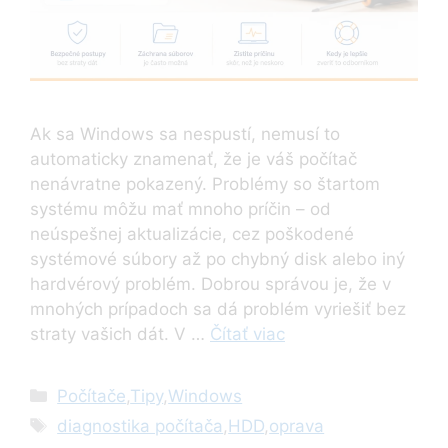
Ak sa Windows sa nespustí, nemusí to
automaticky znamenať, že je váš počítač
nenávratne pokazený. Problémy so štartom
systému môžu mať mnoho príčin – od
neúspešnej aktualizácie, cez poškodené
systémové súbory až po chybný disk alebo iný
hardvérový problém. Dobrou správou je, že v
mnohých prípadoch sa dá problém vyriešiť bez
straty vašich dát. V …
Čítať viac
Kategórie
Počítače
,
Tipy
,
Windows
Značky
diagnostika počítača
,
HDD
,
oprava