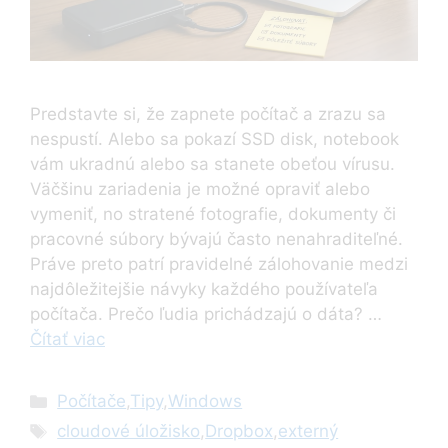
Predstavte si, že zapnete počítač a zrazu sa
nespustí. Alebo sa pokazí SSD disk, notebook
vám ukradnú alebo sa stanete obeťou vírusu.
Väčšinu zariadenia je možné opraviť alebo
vymeniť, no stratené fotografie, dokumenty či
pracovné súbory bývajú často nenahraditeľné.
Práve preto patrí pravidelné zálohovanie medzi
najdôležitejšie návyky každého používateľa
počítača. Prečo ľudia prichádzajú o dáta? …
Čítať viac
Kategórie
Počítače
,
Tipy
,
Windows
Značky
cloudové úložisko
,
Dropbox
,
externý