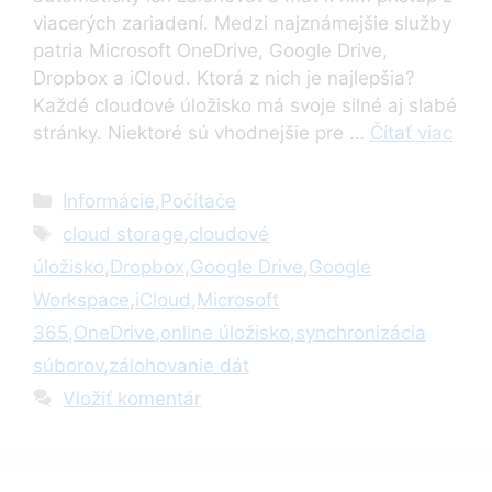
viacerých zariadení. Medzi najznámejšie služby
patria Microsoft OneDrive, Google Drive,
Dropbox a iCloud. Ktorá z nich je najlepšia?
Každé cloudové úložisko má svoje silné aj slabé
stránky. Niektoré sú vhodnejšie pre …
Čítať viac
Kategórie
Informácie
,
Počítače
Značky
cloud storage
,
cloudové
úložisko
,
Dropbox
,
Google Drive
,
Google
Workspace
,
iCloud
,
Microsoft
365
,
OneDrive
,
online úložisko
,
synchronizácia
súborov
,
zálohovanie dát
Vložiť komentár