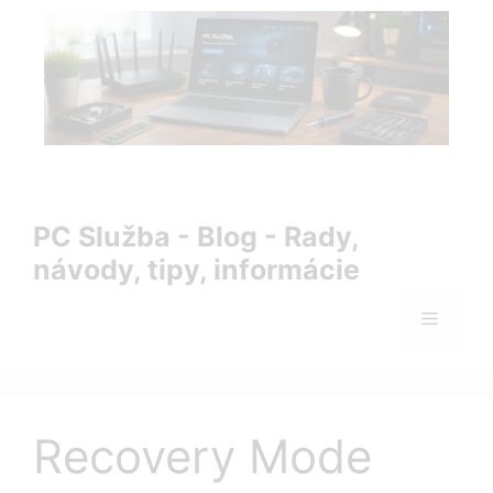
Preskočiť
na
obsah
PC Služba Blog – rady, návody, tipy a informácie zo sveta
IT
PC Služba - Blog - Rady,
návody, tipy, informácie
Menu
Recovery Mode