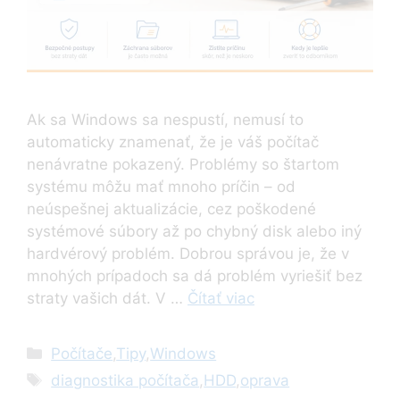
Ak sa Windows sa nespustí, nemusí to
automaticky znamenať, že je váš počítač
nenávratne pokazený. Problémy so štartom
systému môžu mať mnoho príčin – od
neúspešnej aktualizácie, cez poškodené
systémové súbory až po chybný disk alebo iný
hardvérový problém. Dobrou správou je, že v
mnohých prípadoch sa dá problém vyriešiť bez
straty vašich dát. V …
Čítať viac
Kategórie
Počítače
,
Tipy
,
Windows
Značky
diagnostika počítača
,
HDD
,
oprava