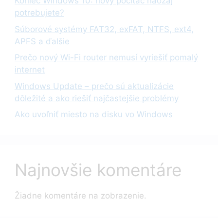
Koniec Windows 10: nový počítač naozaj
potrebujete?
Súborové systémy FAT32, exFAT, NTFS, ext4,
APFS a ďalšie
Prečo nový Wi-Fi router nemusí vyriešiť pomalý
internet
Windows Update – prečo sú aktualizácie
dôležité a ako riešiť najčastejšie problémy
Ako uvoľniť miesto na disku vo Windows
Najnovšie komentáre
Žiadne komentáre na zobrazenie.