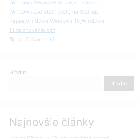
Windows
,
Recovery Mode
,
spustenie
Windows
,
ssd
,
štart systému
,
Startup
Repair
,
windows
,
Windows 10
,
Windows
11
,
zálohovanie dát
Vložiť komentár
Hľadať
Hľadať
Najnovšie články