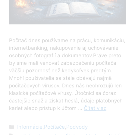
Počítač dnes používame na prácu, komunikáciu,
internetbanking, nakupovanie aj uchovávanie
osobných fotografií a dokumentov.Práve preto
by sme mali venovať zabezpečeniu počítača
väčšiu pozornosť než kedykoľvek predtým.
Mnohí používatelia sa stále obávajú najmä
počítačových vírusov. Dnes nás neohrozujú len
klasické počítačové vírusy. Útočníci sa čoraz
častejšie snažia získať heslá, údaje platobných
kariet alebo prístup k účtom …
Čítať viac
Kategórie
Informácie
,
Počítače
,
Podvody
Značky