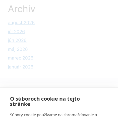
Archív
august 2026
júl 2026
jún 2026
máj 2026
marec 2026
január 2026
Kategórie
O súboroch cookie na tejto
stránke
Informácie
Súbory cookie používame na zhromažďovanie a