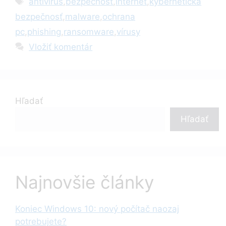
antivírus
,
bezpečnosť
,
internet
,
kybernetická
bezpečnosť
,
malware
,
ochrana
pc
,
phishing
,
ransomware
,
vírusy
Vložiť komentár
Hľadať
Hľadať
Najnovšie články
Koniec Windows 10: nový počítač naozaj
potrebujete?