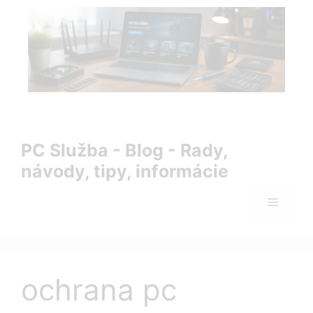
Preskočiť
na
obsah
PC Služba Blog – rady, návody, tipy a informácie zo sveta
IT
PC Služba - Blog - Rady,
návody, tipy, informácie
Menu
ochrana pc