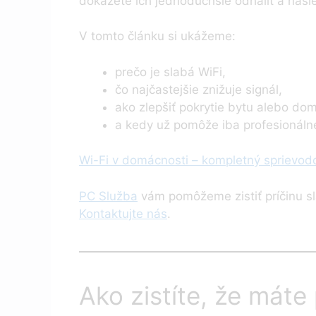
dokážete ich jednoduchšie odhaliť a násle
V tomto článku si ukážeme:
prečo je slabá WiFi,
čo najčastejšie znižuje signál,
ako zlepšiť pokrytie bytu alebo do
a kedy už pomôže iba profesionálne
Wi-Fi v domácnosti – kompletný sprievodc
PC Služba
vám pomôžeme zistiť príčinu sla
Kontaktujte nás
.
Ako zistíte, že máte