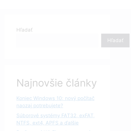
Hľadať
Hľadať
Najnovšie články
Koniec Windows 10: nový počítač
naozaj potrebujete?
Súborové systémy FAT32, exFAT,
NTFS, ext4, APFS a ďalšie