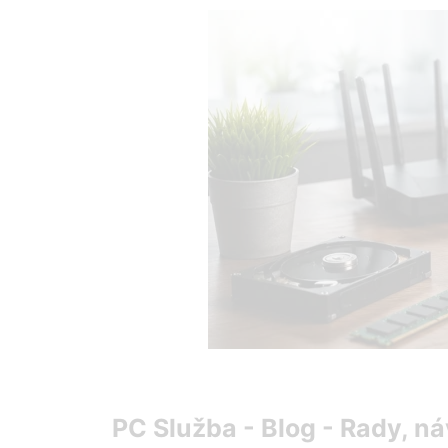
Preskočiť
na
obsah
PC Služba - Blog - Rady, ná