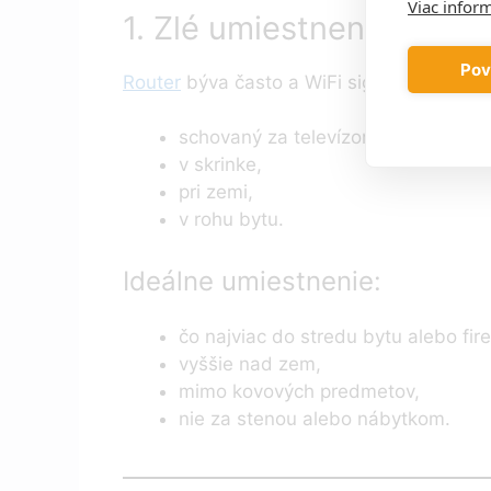
Viac inform
1. Zlé umiestnenie route
Pov
Router
býva často a WiFi signál sa potom š
schovaný za televízorom,
v skrinke,
pri zemi,
v rohu bytu.
Ideálne umiestnenie:
čo najviac do stredu bytu alebo fir
vyššie nad zem,
mimo kovových predmetov,
nie za stenou alebo nábytkom.