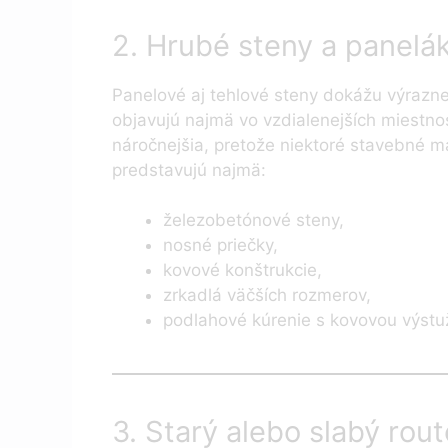
2. Hrubé steny a panelá
Panelové aj tehlové steny dokážu výrazne 
objavujú najmä vo vzdialenejších miestno
náročnejšia, pretože niektoré stavebné ma
predstavujú najmä:
železobetónové steny,
nosné priečky,
kovové konštrukcie,
zrkadlá väčších rozmerov,
podlahové kúrenie s kovovou výstu
3. Starý alebo slabý rout