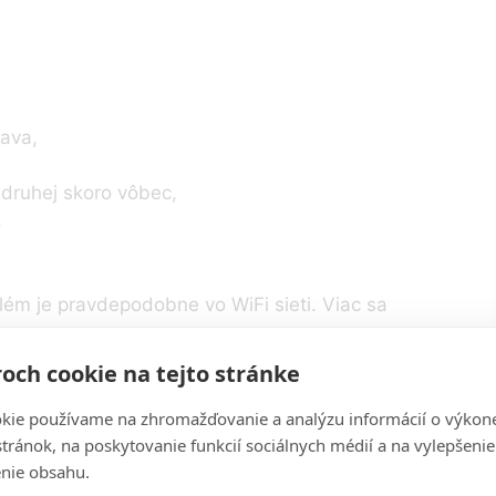
tava,
v druhej skoro vôbec,
,
lém je pravdepodobne vo WiFi sieti. Viac sa
.
och cookie na tejto stránke
kie používame na zhromažďovanie a analýzu informácií o výkon
stránok, na poskytovanie funkcií sociálnych médií a na vylepšenie
slabej WiFi
nie obsahu.