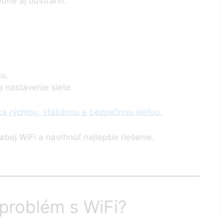
dne aj odstrániť.
mu,
 nastavenie siete.
a rýchlou, stabilnou a bezpečnou sieťou.
bej WiFi a navrhnúť najlepšie riešenie.
 problém s WiFi?