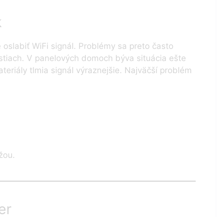
k
oslabiť WiFi signál. Problémy sa preto často
stiach. V panelových domoch býva situácia ešte
teriály tlmia signál výraznejšie. Najväčší problém
žou.
er