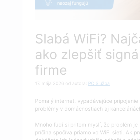
Slabá WiFi? Najča
ako zlepšiť sign
firme
17. mája 2026
od autora:
PC Služba
Pomalý internet, vypadávajúce pripojenie
problémy v domácnostiach aj kanceláriá
Mnoho ľudí si pritom myslí, že problém je
príčina spočíva priamo vo WiFi sieti. Ak p