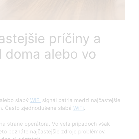
stejšie príčiny a
ál doma alebo vo
 alebo slabý
WiFi
signál patria medzi najčastejšie
ch. Často zjednodušene slabá
WiFi
.
 na strane operátora. Vo veľa prípadoch však
reto poznáte najčastejšie zdroje problémov,