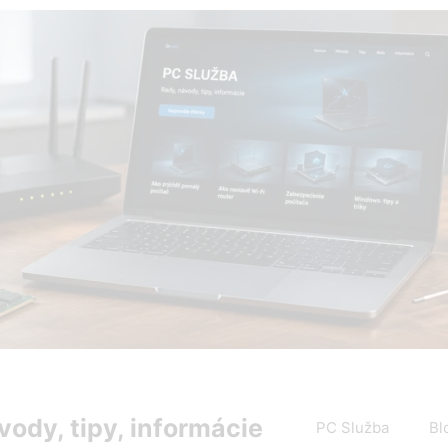
PC Služba Blog – rady, návody, tipy a informácie zo sveta 
vody, tipy, informácie
PC Služba
Bl