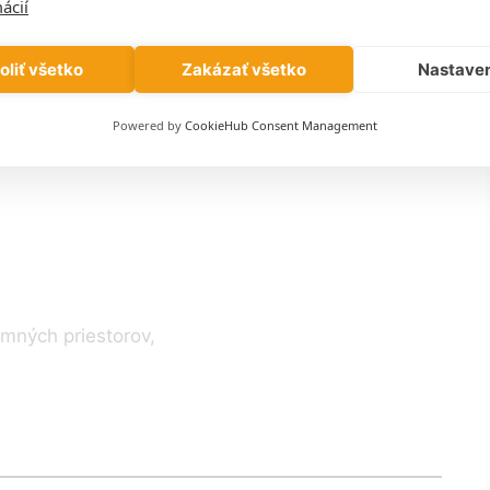
ácií
ra
oliť všetko
Zakázať všetko
Nastave
íri veľmi zle, výsledkom je reálne slabá WiFi:
Powered by
CookieHub Consent Management
emných priestorov,