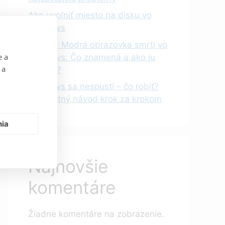
Ako uvoľniť miesto na disku vo
Windows
BSOD – Modrá obrazovka smrti vo
e a
Windows: Čo znamená a ako ju
 a
vyriešiť?
Windows sa nespustí – čo robiť?
Kompletný návod krok za krokom
nia
Najnovšie
komentáre
Žiadne komentáre na zobrazenie.