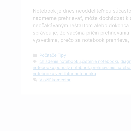
Notebook je dnes neoddeliteľnou súčasťou
nadmerne prehrievať, môže dochádzať k s
neočakávaným reštartom alebo dokonca 
správou je, že väčšina príčin prehrievania 
vysvetlíme, prečo sa notebook prehrieva, 
Kategórie
Počítače
,
Tipy
Značky
chladenie notebooku
,
čistenie notebooku
,
diag
notebooku
,
pomalý notebook
,
prehrievanie noteb
notebooku
,
ventilátor notebooku
Vložiť komentár