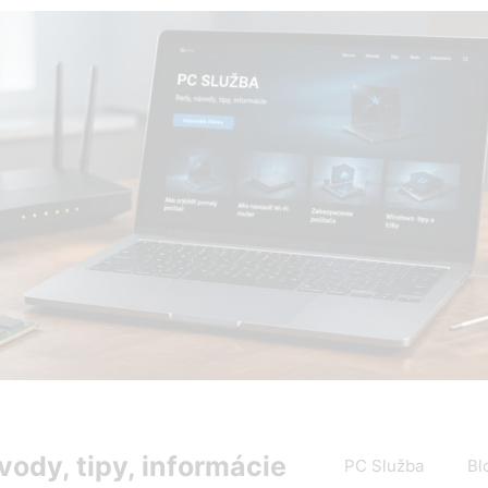
PC Služba Blog – rady, návody, tipy a informácie zo sveta 
vody, tipy, informácie
PC Služba
Bl