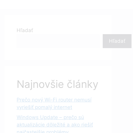
Hľadať
Hľadať
Najnovšie články
Prečo nový Wi-Fi router nemusí
vyriešiť pomalý internet
Windows Update – prečo sú
aktualizácie dôležité a ako riešiť
najčastejšie problémy