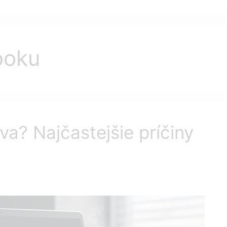
ooku
a? Najčastejšie príčiny