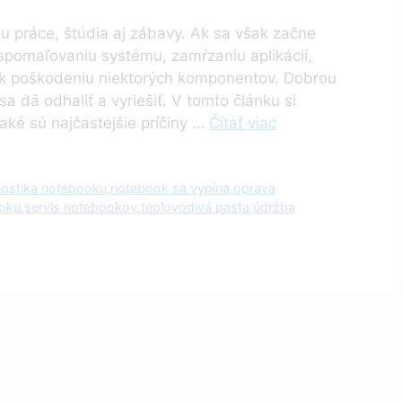
 práce, štúdia aj zábavy. Ak sa však začne
pomaľovaniu systému, zamŕzaniu aplikácií,
k poškodeniu niektorých komponentov. Dobrou
sa dá odhaliť a vyriešiť. V tomto článku si
aké sú najčastejšie príčiny …
Čítať viac
nostika notebooku
,
notebook sa vypína
,
oprava
ooku
,
servis notebookov
,
teplovodivá pasta
,
údržba