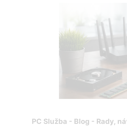
Preskočiť
na
obsah
PC Služba - Blog - Rady, ná