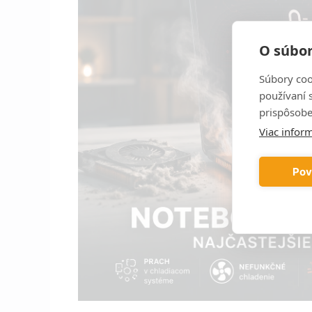
O súbor
Súbory coo
používaní 
prispôsobe
Viac inform
Pov