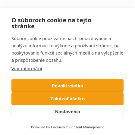
Kategórie
O súboroch cookie na tejto
stránke
Informácie
Súbory cookie používame na zhromažďovanie a
Počítače
analýzu informácií o výkone a používaní stránok, na
poskytovanie funkcií sociálnych médií a na vylepšenie
Podvody
a prispôsobenie obsahu.
Tipy
Viac informácií
Wi-Fi
Windows
Povoliť všetko
Zakázať všetko
Nastavenia
© 2026 PC Služba - Blog - Rady, návody, tipy,
informácie
• Vytvorené s
GeneratePress
Powered by
CookieHub Consent Management