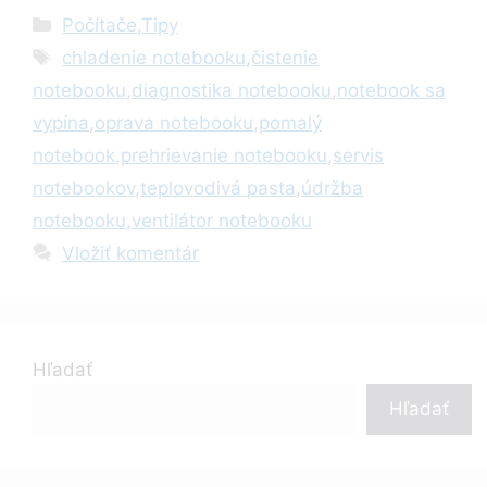
Kategórie
Počítače
,
Tipy
Značky
chladenie notebooku
,
čistenie
notebooku
,
diagnostika notebooku
,
notebook sa
vypína
,
oprava notebooku
,
pomalý
notebook
,
prehrievanie notebooku
,
servis
notebookov
,
teplovodivá pasta
,
údržba
notebooku
,
ventilátor notebooku
Vložiť komentár
Hľadať
Hľadať