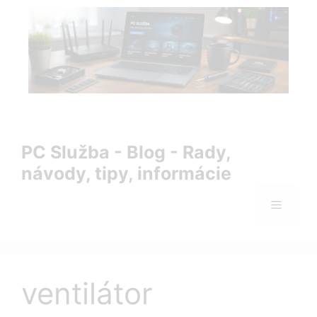
Preskočiť
na
obsah
PC Služba Blog – rady, návody, tipy a informácie zo sveta
IT
PC Služba - Blog - Rady,
návody, tipy, informácie
Menu
ventilátor