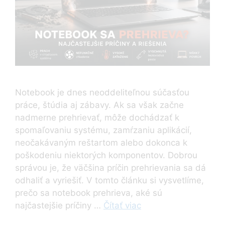
Notebook je dnes neoddeliteľnou súčasťou
práce, štúdia aj zábavy. Ak sa však začne
nadmerne prehrievať, môže dochádzať k
spomaľovaniu systému, zamŕzaniu aplikácií,
neočakávaným reštartom alebo dokonca k
poškodeniu niektorých komponentov. Dobrou
správou je, že väčšina príčin prehrievania sa dá
odhaliť a vyriešiť. V tomto článku si vysvetlíme,
prečo sa notebook prehrieva, aké sú
najčastejšie príčiny …
Čítať viac