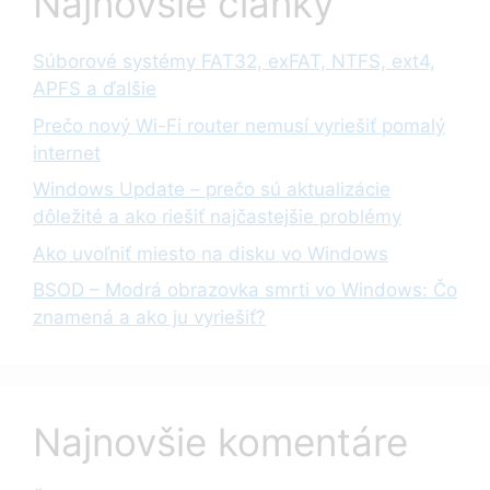
Najnovšie články
Súborové systémy FAT32, exFAT, NTFS, ext4,
APFS a ďalšie
Prečo nový Wi-Fi router nemusí vyriešiť pomalý
internet
Windows Update – prečo sú aktualizácie
dôležité a ako riešiť najčastejšie problémy
Ako uvoľniť miesto na disku vo Windows
BSOD – Modrá obrazovka smrti vo Windows: Čo
znamená a ako ju vyriešiť?
Najnovšie komentáre