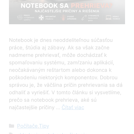
Notebook je dnes neoddeliteľnou súčasťou
práce, štúdia aj zábavy. Ak sa však začne
nadmerne prehrievať, môže dochádzať k
spomaľovaniu systému, zamŕzaniu aplikácií,
neočakávaným reštartom alebo dokonca k
poškodeniu niektorých komponentov. Dobrou
správou je, že väčšina príčin prehrievania sa dá
odhaliť a vyriešiť. V tomto článku si vysvetlíme,
prečo sa notebook prehrieva, aké sú
najčastejšie príčiny …
Čítať viac
Kategórie
Počítače
,
Tipy
Značky