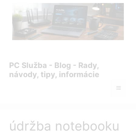
Preskočiť
na
obsah
PC Služba Blog – rady, návody, tipy a informácie zo sveta
IT
PC Služba - Blog - Rady,
návody, tipy, informácie
Menu
údržba notebooku