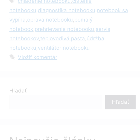
chladenie notebooku
,
čistenie
notebooku
,
diagnostika notebooku
,
notebook sa
vypína
,
oprava notebooku
,
pomalý
notebook
,
prehrievanie notebooku
,
servis
notebookov
,
teplovodivá pasta
,
údržba
notebooku
,
ventilátor notebooku
Vložiť komentár
Hľadať
Hľadať