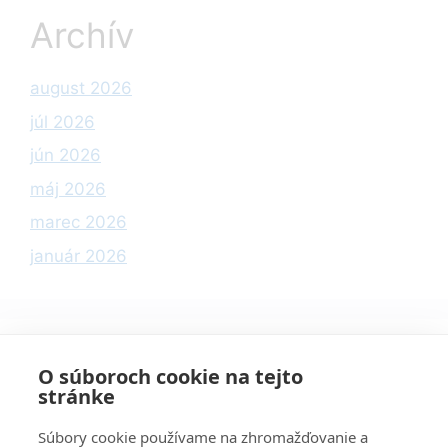
Archív
august 2026
júl 2026
jún 2026
máj 2026
marec 2026
január 2026
Kategórie
O súboroch cookie na tejto
stránke
Informácie
Súbory cookie používame na zhromažďovanie a