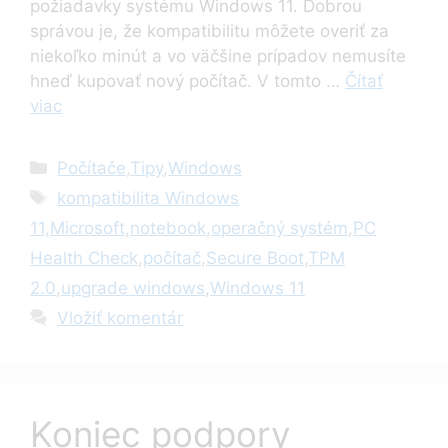
požiadavky systému Windows 11. Dobrou
správou je, že kompatibilitu môžete overiť za
niekoľko minút a vo väčšine prípadov nemusíte
hneď kupovať nový počítač. V tomto …
Čítať
viac
Kategórie
Počítače
,
Tipy
,
Windows
Značky
kompatibilita Windows
11
,
Microsoft
,
notebook
,
operačný systém
,
PC
Health Check
,
počítač
,
Secure Boot
,
TPM
2.0
,
upgrade windows
,
Windows 11
Vložiť komentár
Koniec podpory