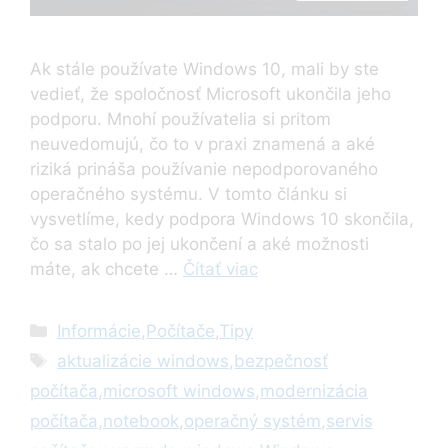
Ak stále používate Windows 10, mali by ste
vedieť, že spoločnosť Microsoft ukončila jeho
podporu. Mnohí používatelia si pritom
neuvedomujú, čo to v praxi znamená a aké
riziká prináša používanie nepodporovaného
operačného systému. V tomto článku si
vysvetlíme, kedy podpora Windows 10 skončila,
čo sa stalo po jej ukončení a aké možnosti
máte, ak chcete …
Čítať viac
Kategórie
Informácie
,
Počítače
,
Tipy
Značky
aktualizácie windows
,
bezpečnosť
počítača
,
microsoft windows
,
modernizácia
počítača
,
notebook
,
operačný systém
,
servis