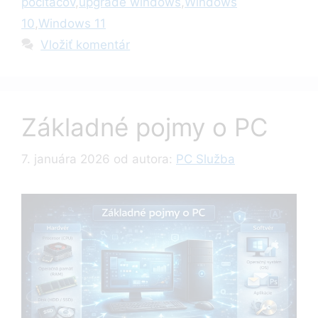
počítačov
,
upgrade windows
,
Windows
10
,
Windows 11
Vložiť komentár
Základné pojmy o PC
7. januára 2026
od autora:
PC Služba