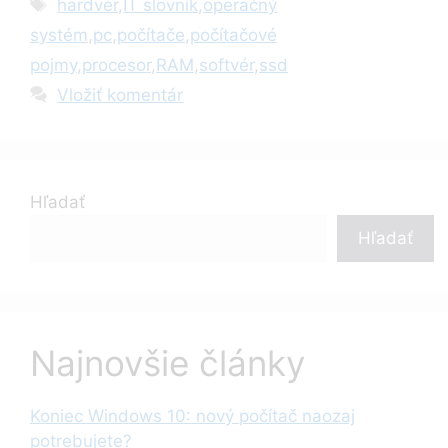
Značky
hardvér
,
IT slovník
,
operačný
systém
,
pc
,
počítače
,
počítačové
pojmy
,
procesor
,
RAM
,
softvér
,
ssd
Vložiť komentár
Hľadať
Hľadať
Najnovšie články
Koniec Windows 10: nový počítač naozaj
potrebujete?