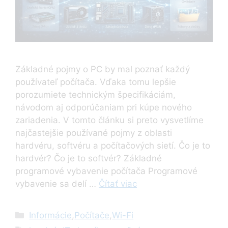
Základné pojmy o PC by mal poznať každý
používateľ počítača. Vďaka tomu lepšie
porozumiete technickým špecifikáciám,
návodom aj odporúčaniam pri kúpe nového
zariadenia. V tomto článku si preto vysvetlíme
najčastejšie používané pojmy z oblasti
hardvéru, softvéru a počítačových sietí. Čo je to
hardvér? Čo je to softvér? Základné
programové vybavenie počítača Programové
vybavenie sa delí …
Čítať viac
Kategórie
Informácie
,
Počítače
,
Wi-Fi