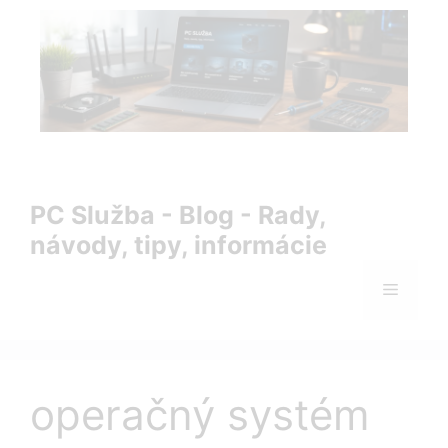
Preskočiť
na
obsah
PC Služba Blog – rady, návody, tipy a informácie zo sveta
IT
PC Služba - Blog - Rady,
návody, tipy, informácie
Menu
operačný systém