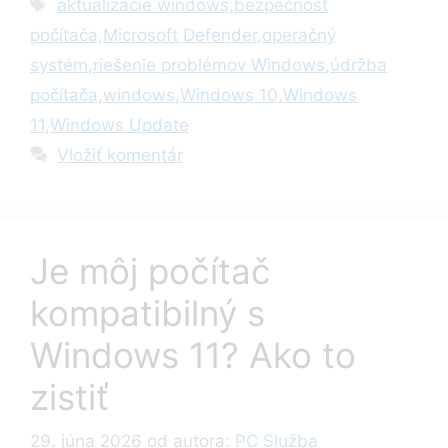
Značky
aktualizácie windows
,
bezpečnosť
počítača
,
Microsoft Defender
,
operačný
systém
,
riešenie problémov Windows
,
údržba
počítača
,
windows
,
Windows 10
,
Windows
11
,
Windows Update
Vložiť komentár
Je môj počítač
kompatibilný s
Windows 11? Ako to
zistiť
29. júna 2026
od autora:
PC Služba