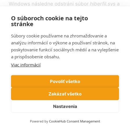
Windows následne odstráni súbor
hiberfil.sys
a
uvoľní miesto na disku.
O súboroch cookie na tejto
stránke
Kedy hibernáciu nevypínať?
Súbory cookie používame na zhromažďovanie a
Ak pravidelne používate režim hibernácie alebo
analýzu informácií o výkone a používaní stránok, na
funkciu Rýchle spustenie (Fast Startup),
poskytovanie funkcií sociálnych médií a na vylepšenie
odporúčame ju ponechať zapnutú. V takom
a prispôsobenie obsahu.
prípade je lepšie zamerať sa na iné spôsoby
Viac informácií
uvoľnenia miesta.
Povoliť všetko
Zakázať všetko
Nájdite duplicitné
Nastavenia
súbory
Powered by
CookieHub Consent Management