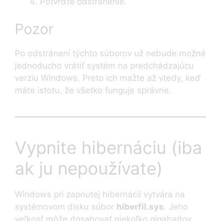
Potvrďte odstránenie.
Pozor
Po odstránení týchto súborov už nebude možné
jednoducho vrátiť systém na predchádzajúcu
verziu Windows. Preto ich mažte až vtedy, keď
máte istotu, že všetko funguje správne.
Vypnite hibernáciu (iba
ak ju nepoužívate)
Windows pri zapnutej hibernácii vytvára na
systémovom disku súbor
hiberfil.sys
. Jeho
veľkosť môže dosahovať niekoľko gigabajtov,