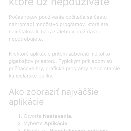
ktoré už nepoužívate
Počas rokov používania počítača sa často
nahromadí množstvo programov, ktoré ste
nainštalovali iba raz alebo ich už dávno
nepotrebujete.
Niektoré aplikácie pritom zaberajú niekoľko
gigabajtov priestoru. Typickým príkladom sú
počítačové hry, grafické programy alebo staršie
kancelárske balíky.
Ako zobraziť najväčšie
aplikácie
Otvorte
Nastavenia
.
Vyberte
Aplikácie
.
Kliknite na
Nainštalované aplikácie
.