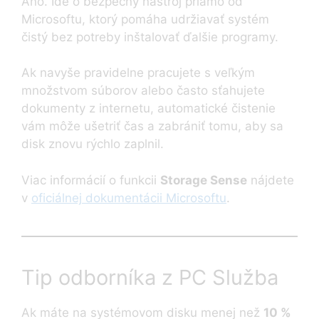
Áno. Ide o bezpečný nástroj priamo od
Microsoftu, ktorý pomáha udržiavať systém
čistý bez potreby inštalovať ďalšie programy.
Ak navyše pravidelne pracujete s veľkým
množstvom súborov alebo často sťahujete
dokumenty z internetu, automatické čistenie
vám môže ušetriť čas a zabrániť tomu, aby sa
disk znovu rýchlo zaplnil.
Viac informácií o funkcii
Storage Sense
nájdete
v
oficiálnej dokumentácii Microsoftu
.
Tip odborníka z PC Služba
Ak máte na systémovom disku menej než
10 %