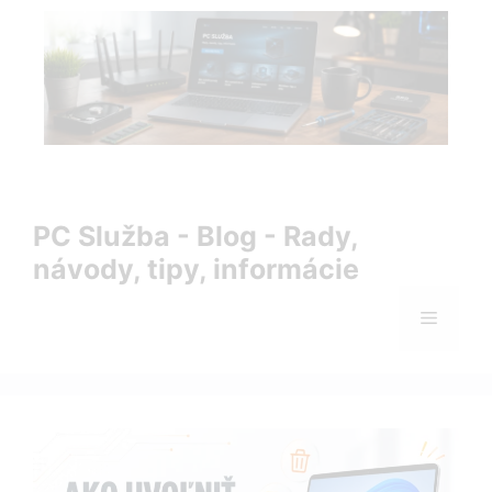
Preskočiť
na
obsah
PC Služba Blog – rady, návody, tipy a informácie zo sveta
IT
PC Služba - Blog - Rady,
návody, tipy, informácie
Menu